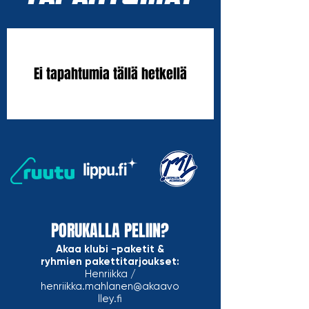
Ei tapahtumia tällä hetkellä
PORUKALLA PELIIN?
Akaa klubi -paketit &
ryhmien pakettitarjoukset:
Henriikka /
henriikka.mahlanen@akaavo
lley.fi