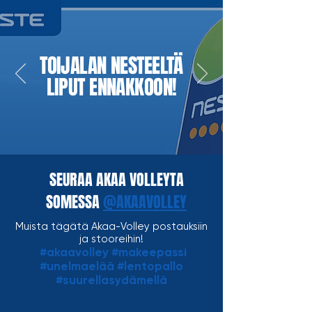
TOIJALAN NESTEELTÄ
LIPUT ENNAKKOON!
SEURAA AKAA VOLLEYTA
SOMESSA
@AKAAVOLLEY
Muista tägätä Akaa-Volley postauksiin
ja stooreihin!
#akaavolley #makeepassi
#unelmaelää #lentopallo
#suurellasydämellä