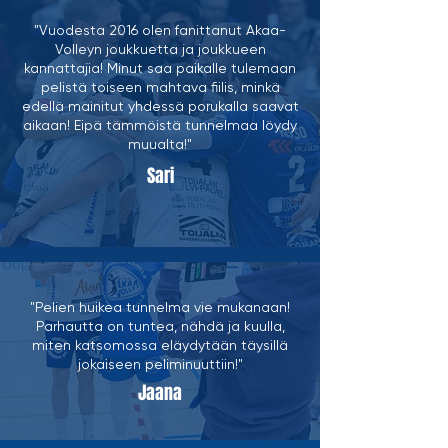
"Vuodesta 2016 olen fanittanut Akaa-
Volleyn joukkuetta ja joukkueen
kannattajia! Minut saa paikalle tulemaan
pelistä toiseen mahtava fiilis, minkä
edellä mainitut yhdessä porukalla saavat
aikaan! Eipä tämmöistä tunnelmaa löydy
muualta!"
Sari
"Pelien huikea tunnelma vie mukanaan!
Parhautta on tuntea, nähdä ja kuulla,
miten katsomossa eläydytään täysillä
jokaiseen peliminuuttiin!"
Jaana