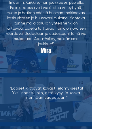
ilmapiirin. Kaikki saman joukkueen puolella.
Pelin alkaessa voit vielä istua viilipyttynä,
mutta jo hetken päästä huomaat hakkaavasi
käsiä yhteen ja huutavasi mukana. Mahtava
tunnelma ja porukan yhteishenki on
tarttuvaa, todella tarttuvaa. Tämä on jokaisen
koerttava! Uudestaan ja uudestaan! Tämä vie
mukanaan. Akaa-Volley, meidän oma
joukkue!"
Mira
"Lapset kiittävät kovasti elämyksestä!
Yksi innostui niin, että kysyi jo koska
mennään uudestaan!"