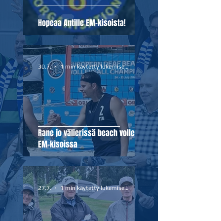
Hopeaa Antille EM-kisoista!
30.7.
1 min käytetty lukemiseen
Rane jo välierissä beach volleyn
EM-kisoissa
27.7.
1 min käytetty lukemiseen