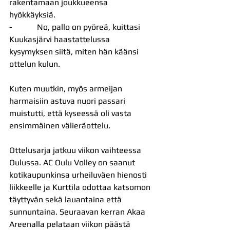
rakentamaan joukkueensa 
hyökkäyksiä.
-            No, pallo on pyöreä, kuittasi 
Kuukasjärvi haastattelussa 
kysymyksen siitä, miten hän käänsi 
ottelun kulun.
Kuten muutkin, myös armeijan 
harmaisiin astuva nuori passari 
muistutti, että kyseessä oli vasta 
ensimmäinen välieräottelu.
Ottelusarja jatkuu viikon vaihteessa 
Oulussa. AC Oulu Volley on saanut 
kotikaupunkinsa urheiluväen hienosti 
liikkeelle ja Kurttila odottaa katsomon 
täyttyvän sekä lauantaina että 
sunnuntaina. Seuraavan kerran Akaa 
Areenalla pelataan viikon päästä 