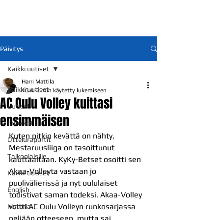
Päivitys
Kaikki uutiset
Harri Mattila
Kaikki uutiset
10.4.
2 min käytetty lukemiseen
AC Oulu Volley kuittasi
Uutiset
ensimmäisen
Ennakot
Kuten pitkin kevättä on nähty, 
Otteluraportit
Mestaruusliiga on tasoittunut 
Talkoolaisille
kauttaaltaan. KyKy-Betset osoitti sen 
Akaa-Volleyta vastaan jo 
Kaikki uutiset
puolivälierissä ja nyt oululaiset 
English
todistivat saman todeksi. Akaa-Volley 
voitti AC Oulu Volleyn runkosarjassa 
historia
neljään otteeseen, mutta sai 