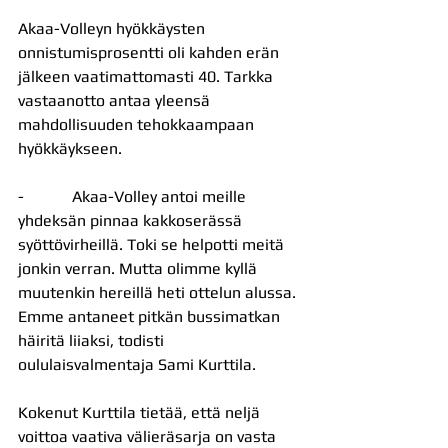
Akaa-Volleyn hyökkäysten 
onnistumisprosentti oli kahden erän 
jälkeen vaatimattomasti 40. Tarkka 
vastaanotto antaa yleensä 
mahdollisuuden tehokkaampaan 
hyökkäykseen.
-            Akaa-Volley antoi meille 
yhdeksän pinnaa kakkoserässä 
syöttövirheillä. Toki se helpotti meitä 
jonkin verran. Mutta olimme kyllä 
muutenkin hereillä heti ottelun alussa. 
Emme antaneet pitkän bussimatkan 
häiritä liiaksi, todisti 
oululaisvalmentaja Sami Kurttila.
Kokenut Kurttila tietää, että neljä 
voittoa vaativa välieräsarja on vasta 