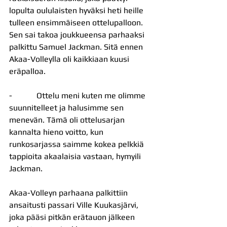
lopulta oululaisten hyväksi heti heille 
tulleen ensimmäiseen ottelupalloon. 
Sen sai takoa joukkueensa parhaaksi 
palkittu Samuel Jackman. Sitä ennen 
Akaa-Volleylla oli kaikkiaan kuusi 
eräpalloa.
-            Ottelu meni kuten me olimme 
suunnitelleet ja halusimme sen 
menevän. Tämä oli ottelusarjan 
kannalta hieno voitto, kun 
runkosarjassa saimme kokea pelkkiä 
tappioita akaalaisia vastaan, hymyili 
Jackman.
Akaa-Volleyn parhaana palkittiin 
ansaitusti passari Ville Kuukasjärvi, 
joka pääsi pitkän erätauon jälkeen 