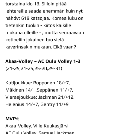
torstaina klo 18. Silloin pitää 
lehtereille saada enemmän kuin nyt 
nähdyt 619 katsojaa. Komea luku on 
tietenkin tuokin - kiitos kaikille 
mukana olleille - , mutta seuraavaan 
kotipeliin jokainen tuo vielä 
kaverinsakin mukaan. Eikö vaan?
Akaa-Volley – AC Oulu Volley 1-3
(21-25,21-25,25-20,29-31)
Kotijoukkue: Ropponen 18/+7, 
Mäkinen 14/- ,Seppänen 11/+7,
Vierasjoukkue: Jackman 21/+12, 
Helenius 14/+7, Gentry 11/+9
MVP:t
Akaa-Volley, Ville Kuukasjärvi
AC Oulu Volley, Samuel Jackman