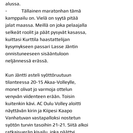
alussa.
-            Tällainen maratonhan tämä 
kamppailu on. Vielä on syytä pitää 
jalat maassa. Meillä on joka pelaajalla 
selkeät roolit ja päät pysyvät kasassa, 
kuittasi Kurttila haastattelijan 
kysymykseen passari Lasse Jäntin 
onnistuneeseen sisääntuloon 
neljännessä erässä.
Kun Jäntti asteli syöttöruutuun 
tilanteessa 20-15 Akaa-Volleylle, 
monet olivat jo varmoja ottelun 
venyvän viidenteen erään. Toisin 
kuitenkin kävi. AC Oulu Volley aloitti 
näyttävän kirin ja Kiipesi Kaapo 
Vanhatuvan vastapalloksi nostetun 
syötön turvin tasoihin 21-21. Siitä alkoi 
ratkaisuerän kisailu, joka päättyi 