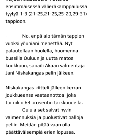
ensimmäisessä välieräkamppailussa 
tyytyä 1-3 (21-25,21-25,25-20,29-31) 
tappioon.
-            No, enpä aio tämän tappion 
vuoksi yöuniani menettää. Nyt 
palautellaan huolella, huomenna 
bussilla Ouluun ja uutta matoa 
koukkuun, sanaili Akaan valmentaja 
Jani Niskakangas pelin jälkeen.
Niskakangas kiitteli jälleen kerran 
joukkueensa vastaanottoa, joka 
toimikin 63 prosentin tarkkuudella.
-            Oululaiset saivat hyvin 
vaimennuksia ja puolustivat palloja 
peliin. Meidän pitää vaan olla 
päättäväisempiä erien lopussa.