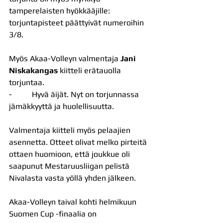
tamperelaisten hyökkääjille: 
torjuntapisteet päättyivät numeroihin 
3/8.
Myös Akaa-Volleyn valmentaja 
Jani 
Niskakangas
 kiitteli erätauolla 
torjuntaa.
-          Hyvä äijät. Nyt on torjunnassa 
jämäkkyyttä ja huolellisuutta.
Valmentaja kiitteli myös pelaajien 
asennetta. Otteet olivat melko pirteitä 
ottaen huomioon, että joukkue oli 
saapunut Mestaruusliigan pelistä 
Nivalasta vasta yöllä yhden jälkeen.
Akaa-Volleyn taival kohti helmikuun 
Suomen Cup -finaalia on 