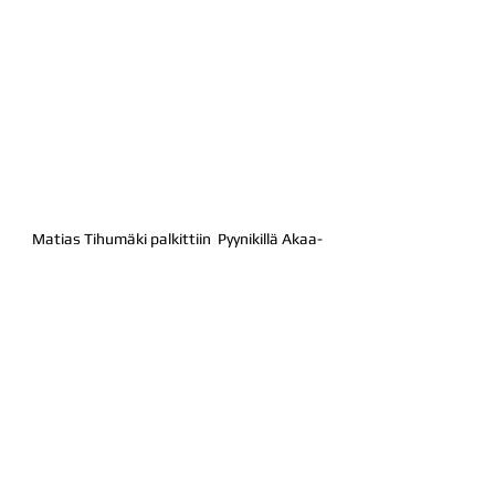
Matias Tihumäki palkittiin  Pyynikillä Akaa-
Volleyn parhaana.
Uutiset
Otteluraportit
Kaikki uutiset