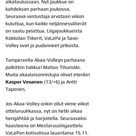
aikataulussaan. Nyt joukkue on 
kahdeksan parhaan joukossa. 
Seuraava vastustaja arvotaan viikon 
kuluttua, kun kaikki neljännesvälierät 
on saatu pelattua. Liigajoukkueista 
Kokkolan Tiikerit, VaLePa ja Savo-
Volley ovat jo pudonneet jatkosta.
Tampereella Akaa-Volleyn parhaana 
palkittiin hakkuri Matias Tihumäki. 
Muita akaalaisonnistujia olivat etenkin 
Kasper Vesanen
 (13/+6) ja Antti 
Taponen.
Jos Akaa-Volley onkin ollut viime viikot 
otteluruuhkassa, nyt on hetki aikaa 
hengähtää ja harjoitella. Seuraavaksi 
haasteena on Mestaruusliigaottelu 
VaLePan kotisalissa lauantaina 15.11.