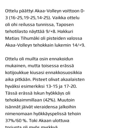
Ottelu päättyi Akaa-Volleyn voittoon 0-
3 (16-25,19-25,14-25). Vaikka ottelu 
oli ohi reilussa tunnissa, Taposen 
tehotilasto näyttää 9/+8. Hakkuri 
Matias Tihumäki oli pisteiden valossa 
Akaa-Volleyn tehokkain lukemin 14/+9.
Ottelu oli muilta osin ennakoidun 
mukainen, mutta toisessa erässä 
kotijoukkue kiusasi ennakkosuosikkia 
aika pitkään. Pisteet olivat akaalaisten 
hyväksi esimerkiksi 13-15 ja 17-20. 
Tässä erässä Iskun hyökkäys oli 
tehokkaimmillaan (42%). Muutoin 
isännät jäivät vieraidensa jalkoihin 
nimenomaan hyökkäyspelissä tehoin 
37%/60 %. Toki Akaan ulottuva 
torjunta oli myös myrkkyä 