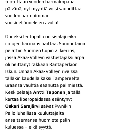
tuotettaan vuoden harmaimpana 
päivänä, nyt myyntiä voisi vauhdittaa 
vuoden harmaimman 
vuosineljänneksen avulla!
Onneksi lentopallo on sisälaji eikä 
ilmojen harmaus haittaa. Sunnuntaina 
pelattiin Suomen Cupin 2. kierros, 
jossa Akaa-Volleyn vastustajaksi arpa 
oli heittänyt rakkaan Rantaperkiön 
Iskun. Onhan Akaa-Volleyn riveissä 
tälläkin kaudella kaksi Tampereelta 
uraansa vauhtia saanutta pelimiestä. 
Keskipelaaja 
Antti Taponen
 ja tällä 
kertaa liberopaidassa esiintynyt 
Oskari Sarajärvi
 saivat Pyynikin 
Palloiluhallissa kuuluttajalta 
ansaitsemansa huomiota pelin 
kuluessa – eikä syyttä.