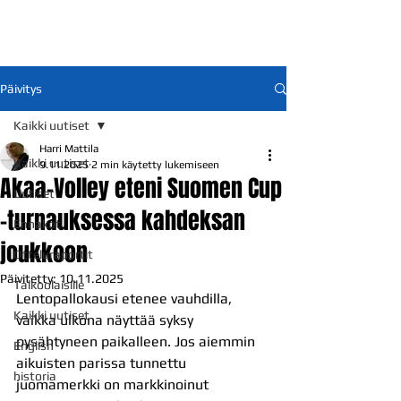
Päivitys
Kaikki uutiset
Harri Mattila
Kaikki uutiset
9.11.2025
2 min käytetty lukemiseen
Akaa-Volley eteni Suomen Cup
Uutiset
-turnauksessa kahdeksan
Ennakot
joukkoon
Otteluraportit
Päivitetty:
10.11.2025
Talkoolaisille
Lentopallokausi etenee vauhdilla, 
Kaikki uutiset
vaikka ulkona näyttää syksy 
pysähtyneen paikalleen. Jos aiemmin 
English
aikuisten parissa tunnettu 
historia
juomamerkki on markkinoinut 