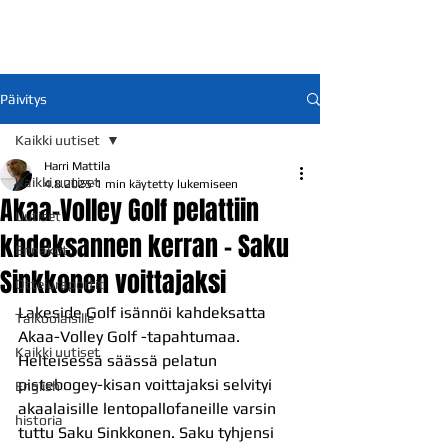
Päivitys
Kaikki uutiset
Harri Mattila
Kaikki uutiset
4.8.2025
1 min käytetty lukemiseen
Akaa-Volley Golf pelattiin
Uutiset
khdeksannen kerran - Saku
Ennakot
Sinkkonen voittajaksi
Otteluraportit
Lakeside Golf isännöi kahdeksatta 
Talkoolaisille
Akaa-Volley Golf -tapahtumaa. 
Kaikki uutiset
Helteisessä säässä pelatun 
pistebogey-kisan voittajaksi selvityi 
English
akaalaisille lentopallofaneille varsin 
historia
tuttu Saku Sinkkonen. Saku tyhjensi 