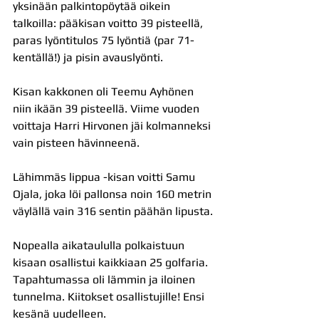
yksinään palkintopöytää oikein 
talkoilla: pääkisan voitto 39 pisteellä, 
paras lyöntitulos 75 lyöntiä (par 71-
kentällä!) ja pisin avauslyönti. 
Kisan kakkonen oli Teemu Ayhönen 
niin ikään 39 pisteellä. Viime vuoden 
voittaja Harri Hirvonen jäi kolmanneksi 
vain pisteen hävinneenä.
Lähimmäs lippua -kisan voitti Samu 
Ojala, joka löi pallonsa noin 160 metrin 
väylällä vain 316 sentin päähän lipusta.
Nopealla aikataululla polkaistuun 
kisaan osallistui kaikkiaan 25 golfaria. 
Tapahtumassa oli lämmin ja iloinen 
tunnelma. Kiitokset osallistujille! Ensi 
kesänä uudelleen.