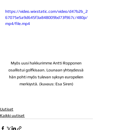
https://video.wixstatic.com/video/d47b2b_2
67075e5a9d645f3a848009bd73f967c/480p/
mp4/file.mp4
Myös uusi hakkurimme Antti Ropponen 
osallistui golfkisaan. Lounaan yhteydessä 
hän pohti myös tulevan syksyn europelien 
merkiystä. (kuvaus: Esa Siren)
Uutiset
Kaikki uutiset