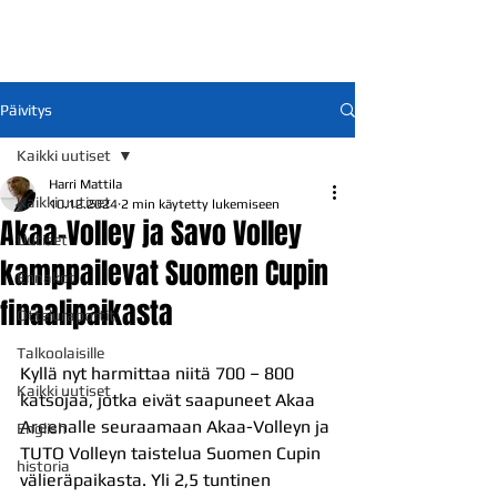
Päivitys
Kaikki uutiset
Harri Mattila
Kaikki uutiset
10.12.2024
2 min käytetty lukemiseen
Akaa-Volley ja Savo Volley
Uutiset
kamppailevat Suomen Cupin
Ennakot
finaalipaikasta
Otteluraportit
Talkoolaisille
Kyllä nyt harmittaa niitä 700 – 800 
Kaikki uutiset
katsojaa, jotka eivät saapuneet Akaa 
Areenalle seuraamaan Akaa-Volleyn ja 
English
TUTO Volleyn taistelua Suomen Cupin 
historia
välieräpaikasta. Yli 2,5 tuntinen 