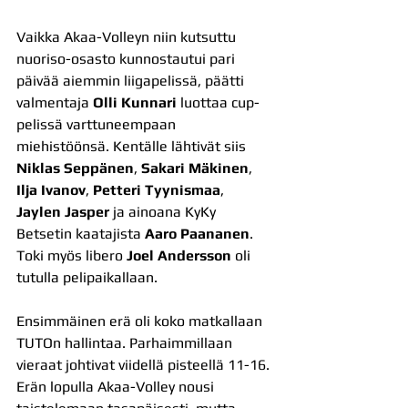
Vaikka Akaa-Volleyn niin kutsuttu 
nuoriso-osasto kunnostautui pari 
päivää aiemmin liigapelissä, päätti 
valmentaja 
Olli Kunnari
 luottaa cup-
pelissä varttuneempaan 
miehistöönsä. Kentälle lähtivät siis 
Niklas Seppänen
, 
Sakari Mäkinen
, 
Ilja Ivanov
, 
Petteri Tyynismaa
, 
Jaylen Jasper
 ja ainoana KyKy 
Betsetin kaatajista 
Aaro Paananen
. 
Toki myös libero 
Joel Andersson
 oli 
tutulla pelipaikallaan.
Ensimmäinen erä oli koko matkallaan 
TUTOn hallintaa. Parhaimmillaan 
vieraat johtivat viidellä pisteellä 11-16. 
Erän lopulla Akaa-Volley nousi 