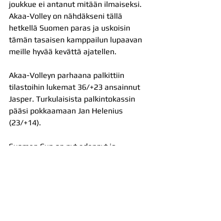
joukkue ei antanut mitään ilmaiseksi. 
Akaa-Volley on nähdäkseni tällä 
hetkellä Suomen paras ja uskoisin 
tämän tasaisen kamppailun lupaavan 
meille hyvää kevättä ajatellen.
Akaa-Volleyn parhaana palkittiin 
tilastoihin lukemat 36/+23 ansainnut 
Jasper. Turkulaisista palkintokassin 
pääsi pokkaamaan Jan Helenius 
(23/+14).
Suomen Cup on nyt edennyt jo 
välierävaiheeseen. Akaa-Volley 
matkaa seuraavaksi viime kauden cup-
mestari Savo Volleyn vieraaksi. 
Päivämäärä ei ole vielä fiksattu, mutta 
asettunee vuoden vaihteen tienoille. 
Finaali pelataan Turussa helmikuun 