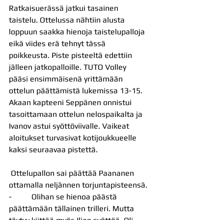
Ratkaisuerässä jatkui tasainen 
taistelu. Ottelussa nähtiin alusta 
loppuun saakka hienoja taistelupalloja 
eikä viides erä tehnyt tässä 
poikkeusta. Piste pisteeltä edettiin 
jälleen jatkopalloille. TUTO Volley 
pääsi ensimmäisenä yrittämään 
ottelun päättämistä lukemissa 13-15. 
Akaan kapteeni Seppänen onnistui 
tasoittamaan ottelun nelospaikalta ja 
Ivanov astui syöttöviivalle. Vaikeat 
aloitukset turvasivat kotijoukkueelle 
kaksi seuraavaa pistettä.
 Ottelupallon sai päättää Paananen 
ottamalla neljännen torjuntapisteensä.
-          Olihan se hienoa päästä 
päättämään tällainen trilleri. Mutta 