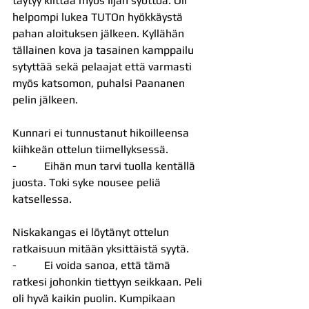
täytyy kiittää myös Iljan syöttöä. Oli 
helpompi lukea TUTOn hyökkäystä 
pahan aloituksen jälkeen. Kyllähän 
tällainen kova ja tasainen kamppailu 
sytyttää sekä pelaajat että varmasti 
myös katsomon, puhalsi Paananen 
pelin jälkeen.
Kunnari ei tunnustanut hikoilleensa 
kiihkeän ottelun tiimellyksessä.
-          Eihän mun tarvi tuolla kentällä 
juosta. Toki syke nousee peliä 
katsellessa.
Niskakangas ei löytänyt ottelun 
ratkaisuun mitään yksittäistä syytä.
-          Ei voida sanoa, että tämä 
ratkesi johonkin tiettyyn seikkaan. Peli 
oli hyvä kaikin puolin. Kumpikaan 