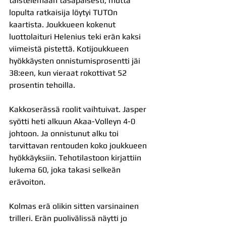
taistelemaan tasapäisesti, mutta 
lopulta ratkaisija löytyi TUTOn 
kaartista. Joukkueen kokenut 
luottolaituri Helenius teki erän kaksi 
viimeistä pistettä. Kotijoukkueen 
hyökkäysten onnistumisprosentti jäi 
38:een, kun vieraat rokottivat 52 
prosentin tehoilla.
Kakkoserässä roolit vaihtuivat. Jasper 
syötti heti alkuun Akaa-Volleyn 4-0 
johtoon. Ja onnistunut alku toi 
tarvittavan rentouden koko joukkueen 
hyökkäyksiin. Tehotilastoon kirjattiin 
lukema 60, joka takasi selkeän 
erävoiton.
Kolmas erä olikin sitten varsinainen 
trilleri. Erän puolivälissä näytti jo 