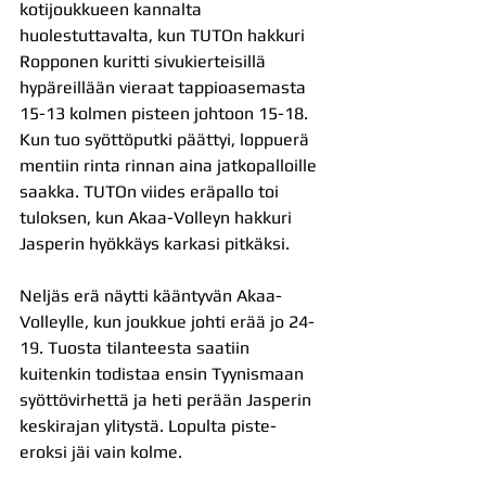
kotijoukkueen kannalta 
huolestuttavalta, kun TUTOn hakkuri 
Ropponen kuritti sivukierteisillä 
hypäreillään vieraat tappioasemasta 
15-13 kolmen pisteen johtoon 15-18. 
Kun tuo syöttöputki päättyi, loppuerä 
mentiin rinta rinnan aina jatkopalloille 
saakka. TUTOn viides eräpallo toi 
tuloksen, kun Akaa-Volleyn hakkuri 
Jasperin hyökkäys karkasi pitkäksi.
Neljäs erä näytti kääntyvän Akaa-
Volleylle, kun joukkue johti erää jo 24-
19. Tuosta tilanteesta saatiin 
kuitenkin todistaa ensin Tyynismaan 
syöttövirhettä ja heti perään Jasperin 
keskirajan ylitystä. Lopulta piste-
eroksi jäi vain kolme.