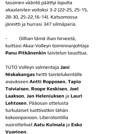
tasainen vääntö päättyi lopulta 
akaalaisten voitoksi 3-2 (22-25, 25-15, 
28-30, 25-22,16-14). Katsomossa 
jännitti ja hurrasi 347 silmäparia.
-          Oilhan tämä ihan hirveetä, 
kuittasi Akaa-Volleyn toiminnanjohtaja 
Panu Pitkänenkin 
taistelun tauottua.
TUTO Volleyn valmentaja 
Jani 
Niskakangas
 heitti taistelukentälle 
avaukseen 
Antti Ropposen
, 
Tapio 
Toiviaisen
, 
Roope Keskisen
, 
Joel 
Laakson
, 
Jan Heleniuksen
 ja 
Lauri 
Lehtosen
. Pääosan ottelusta 
turkulaiset luottivatkin tähän 
kokoonpanoon. Liberotontilla 
vuorottelivat 
Aatu Kulmala
 ja 
Esko 
Vuorinen
.