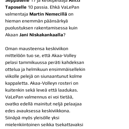
Seppäselle
 17 ja keskipelaaja 
Antti 
Taposelle
 10 passia. Ehkä VaLePan 
valmentaja 
Martin Nemecillä
 on 
hieman enemmän päänsärkyä 
puolustuksen rakentamisessa kuin 
Akaan 
Jani Niskakankaalla
?
Oman mausteensa keskiviikon 
mittelöön tuo se, että Akaa-Volley 
pelasi tammikuussa peräti kahdeksan 
ottelua ja helmikuun ensimmäisellekin 
viikolle pelejä on siunaantunut kolme 
kappaletta. Akaa-Volleyn rosteri on 
kuitenkin sekä leveä että laadukas. 
VaLePan valmennus ei voi tietää, 
ovatko edellä mainitut neljä pelaajaa 
edes avauksessa keskiviikkona. 
Siinäpä myös yleisölle yksi 
mielenkiintoinen seikka tsekattavaksi 