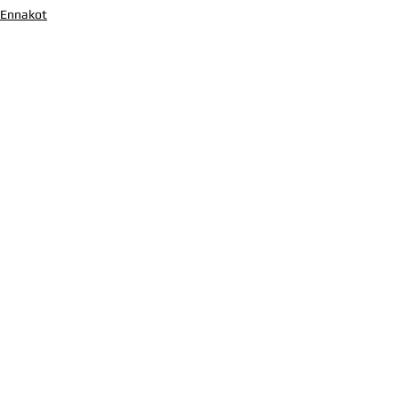
Ennakot
Uutiset
Kaikki uutiset
Katso kaikki
Viimeisimmät päivitykset