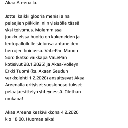
Akaa Areenalla.
Jottei kaikki glooria menisi aina 
pelaajien piikkiin, niin yleisölle tässä 
yksi toivomus. Molemmissa 
joukkueissa huolto on kokeneiden ja 
lentopalloilulle sielunsa antaneiden 
herrojen hoidossa. VaLePan Mauno 
Soro (katso vaikkapa VaLePan 
kotisivut 28.1.2026) ja Akaa-Volleyn 
Erkki Tuomi (ks. Akaan Seudun 
verkkolehti 1.2.2026) ansaitsevat Akaa 
Areenalla erityiset suosionosoitukset 
pelaajaesittelyn yhteydessä. Olethan 
mukana!
Akaa Areena keskiviikkona 4.2.2026 
klo 18.00. Huomaa aika!