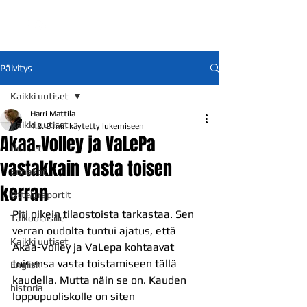
Päivitys
Kaikki uutiset
Harri Mattila
Kaikki uutiset
4.2.
2 min käytetty lukemiseen
Akaa-Volley ja VaLePa
Uutiset
vastakkain vasta toisen
Ennakot
kerran
Otteluraportit
Piti oikein tilaostoista tarkastaa. Sen 
Talkoolaisille
verran oudolta tuntui ajatus, että 
Kaikki uutiset
Akaa-Volley ja VaLepa kohtaavat 
toisensa vasta toistamiseen tällä 
English
kaudella. Mutta näin se on. Kauden 
historia
loppupuoliskolle on siten 