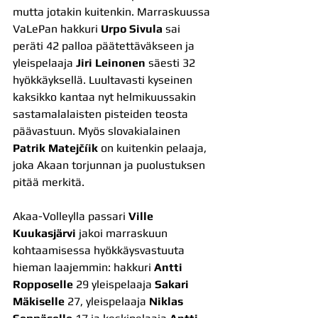
mutta jotakin kuitenkin. Marraskuussa 
VaLePan hakkuri 
Urpo Sivula
 sai 
peräti 42 palloa päätettäväkseen ja 
yleispelaaja 
Jiri Leinonen
 säesti 32 
hyökkäyksellä. Luultavasti kyseinen 
kaksikko kantaa nyt helmikuussakin 
sastamalalaisten pisteiden teosta 
päävastuun. Myös slovakialainen 
Patrik Matejčíik
 on kuitenkin pelaaja, 
joka Akaan torjunnan ja puolustuksen 
pitää merkitä.
Akaa-Volleylla passari 
Ville 
Kuukasjärvi
 jakoi marraskuun 
kohtaamisessa hyökkäysvastuuta 
hieman laajemmin: hakkuri 
Antti 
Ropposelle
 29 yleispelaaja 
Sakari 
Mäkiselle
 27, yleispelaaja 
Niklas 