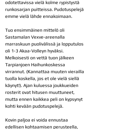
odotettavissa vielä kolme rypistystä 
runkosarjan puitteissa. Pudotuspelejä 
emme vielä lähde ennakoimaan.
Tuo ensimmäinen mittelö oli 
Sastamalan Vexve-areenalla 
marraskuun puolivälissä ja lopputulos 
oli 1-3 Akaa-Volleyn hyväksi. 
Melkoisesti on vettä tuon jälkeen 
Tarpianjoen Haihunkoskessa 
virrannut. (Kannattaa muuten vierailla 
tuolla koskella, jos et ole vielä siellä 
käynyt!). Ajan kuluessa joukkueiden 
rosterit ovat hitusen muuttuneet, 
mutta ennen kaikkea peli on kypsynyt 
kohti kevään pudotuspelejä.
Kovin paljoa ei voida ennustaa 
edellisen kohtaamisen perusteella, 