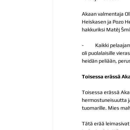
Akaan valmentaja Olli
Heiskasen ja Pozo He
hakkuriksi Matěj Šmíd
-          Kaikki pel
oli puolalaisille vier
heidän peliään, perus
Toisessa erässä Aka
Toisessa erässä Akaa-
hermostuneisuutta ja
tuomarille. Mies malt
Tätä erää leimasivat