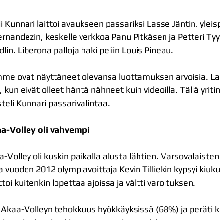
 Kunnari laittoi avaukseen passariksi Lasse Jäntin, yleisp
rnandezin, keskelle verkkoa Panu Pitkäsen ja Petteri Ty
lin. Liberona palloja haki peliin Louis Pineau.
aajamme ovat näyttäneet olevansa luottamuksen arvoisia. L
as, kun eivät olleet häntä nähneet kuin videoilla. Tällä yriti
teli Kunnari passarivalintaa.
a-Volley oli vahvempi
Volley oli kuskin paikalla alusta lähtien. Varsovalaisten o
 vuoden 2012 olympiavoittaja Kevin Tilliekin kypsyi kiuk
toi kuitenkin lopettaa ajoissa ja vältti varoituksen.
 Akaa-Volleyn tehokkuus hyökkäyksissä (68%) ja peräti k