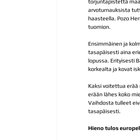
torjuntapistettä maa
arvoturnauksista tut
haasteella. Pozo Her
tuomion.
Ensimmäinen ja kolmas
tasapäisesti aina erie
lopussa. Erityisesti 
korkealta ja kovat is
Kaksi voitettua erää 
erään lähes koko mie
Vaihdosta tulleet ei
tasapäisesti.
Hieno tulos europel