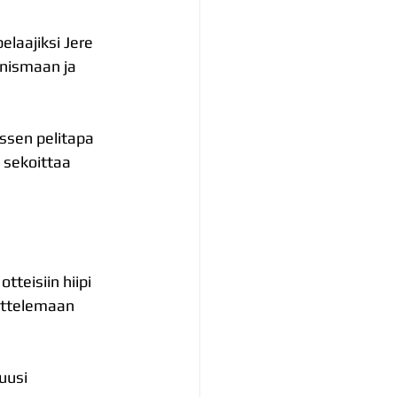
elaajiksi Jere 
ynismaan ja 
assen pelitapa 
n sekoittaa 
tteisiin hiipi 
uttelemaan 
uusi 