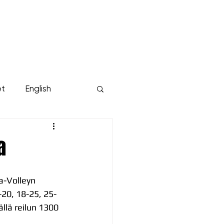
KUMPPANIT
YRITYKSILLE
Lisää...
et
English
a
-Volleyn 
-20, 18-25, 25-
llä reilun 1300 