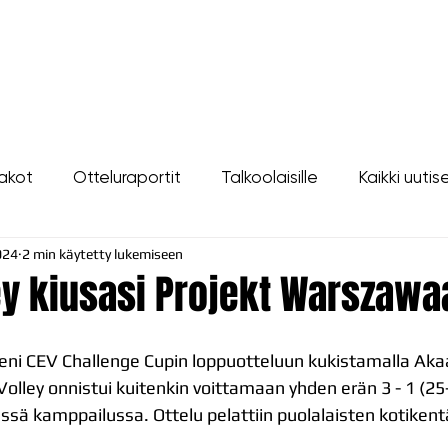
LIPUT
JOUKKUE
SEURA
TAPAHTUMAT
YHTEYSTIEDOT
akot
Otteluraportit
Talkoolaisille
Kaikki uutis
024
2 min käytetty lukemiseen
ey kiusasi Projekt Warszawa
ni CEV Challenge Cupin loppuotteluun kukistamalla Akaa
olley onnistui kuitenkin voittamaan yhden erän 3 - 1 (25
sä kamppailussa. Ottelu pelattiin puolalaisten kotikentä