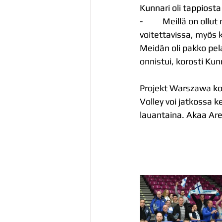
Kunnari oli tappiost
-          Meillä on o
voitettavissa, myös
Meidän oli pakko pela
onnistui, korosti Kun
Projekt Warszawa koh
Volley voi jatkossa k
lauantaina. Akaa Are