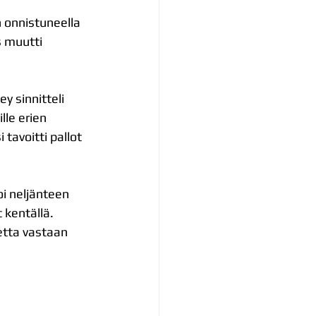
 onnistuneella 
s muutti 
y sinnitteli 
lle erien 
tavoitti pallot 
oi neljänteen 
 kentällä. 
etta vastaan 