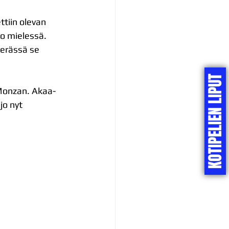
ttiin olevan 
o mielessä. 
 erässä se 
KOTIPELIEN LIPUT
 Monzan. Akaa-
jo nyt 