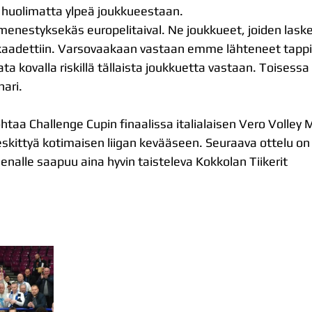
a huolimatta ylpeä joukkueestaan.
llut menestyksekäs europelitaival. Ne joukkueet, joiden laske
 kaadettiin. Varsovaakaan vastaan emme lähteneet tappi
ta kovalla riskillä tällaista joukkuetta vastaan. Toisessa
nari.
taa Challenge Cupin finaalissa italialaisen Vero Volley
eskittyä kotimaisen liigan kevääseen. Seuraava ottelu on 
enalle saapuu aina hyvin taisteleva Kokkolan Tiikerit