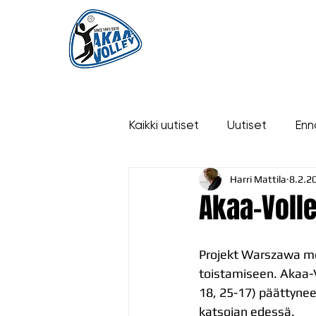
ETUSIVU
UUTISET
OTTELUT
Kaikki uutiset
Uutiset
Enn
Harri Mattila
8.2.2
historia
Akaa-Voll
Projekt Warszawa me
toistamiseen. Akaa-V
18, 25-17) päättynees
katsojan edessä.