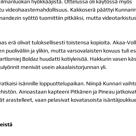
ilmanluokan hyökkääjistä. Ottelussa oli käytössä myös 
tu videohaastemahdollisuus. Kakkoserä päättyi Kunnarin
nandezin syöttö tuomittiin pitkäksi, mutta videotarkistu
 erä olivat tuloksellisesti toistensa kopioita. Akaa-Volle
n puoliväliin ja ylikin, mutta varsovalaisten kovuus tuli esi
Bartlomiej Boldaz huudatti kotiyleisöä. Hakkurin vasen käsi 
kulyönnit menivät usein akaalaistorjunnan yli.
ratkaisi isännille loppuottelupaikan. Niinpä Kunnari vaiht
histön. Ainoastaan kapteeni Pitkänen ja Pineau jatkoivat
vät arastelleet, vaan pelasivat kovatasoista isäntäjoukku
eistä