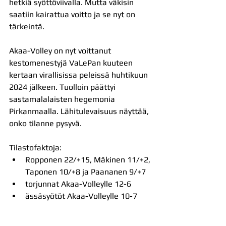
hetkiä syöttöviivalla. Mutta väkisin 
saatiin kairattua voitto ja se nyt on 
tärkeintä.
Akaa-Volley on nyt voittanut 
kestomenestyjä VaLePan kuuteen 
kertaan virallisissa peleissä huhtikuun 
2024 jälkeen. Tuolloin päättyi 
sastamalalaisten hegemonia 
Pirkanmaalla. Lähitulevaisuus näyttää, 
onko tilanne pysyvä.
Tilastofaktoja: 
Ropponen 22/+15, Mäkinen 11/+2, 
Taponen 10/+8 ja Paananen 9/+7
torjunnat Akaa-Volleylle 12-6
ässäsyötöt Akaa-Volleylle 10-7