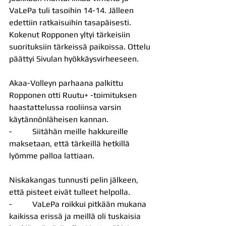
VaLePa tuli tasoihin 14-14. Jälleen 
edettiin ratkaisuihin tasapäisesti. 
Kokenut Ropponen yltyi tärkeisiin 
suorituksiin tärkeissä paikoissa. Ottelu 
päättyi Sivulan hyökkäysvirheeseen.
Akaa-Volleyn parhaana palkittu 
Ropponen otti Ruutu+ -toimituksen 
haastattelussa rooliinsa varsin 
käytännönläheisen kannan.
-          Siitähän meille hakkureille 
maksetaan, että tärkeillä hetkillä 
lyömme palloa lattiaan.
Niskakangas tunnusti pelin jälkeen, 
että pisteet eivät tulleet helpolla.
-          VaLePa roikkui pitkään mukana 
kaikissa erissä ja meillä oli tuskaisia 