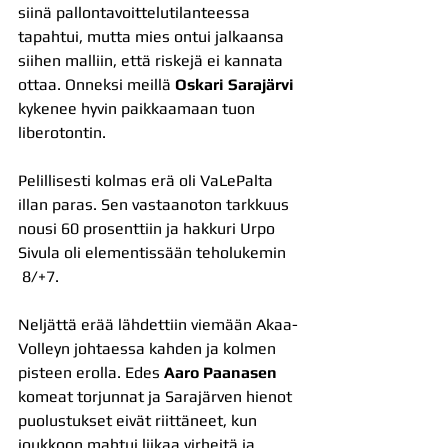
siinä pallontavoittelutilanteessa 
tapahtui, mutta mies ontui jalkaansa 
siihen malliin, että riskejä ei kannata 
ottaa. Onneksi meillä 
Oskari Sarajärvi
kykenee hyvin paikkaamaan tuon 
liberotontin.
Pelillisesti kolmas erä oli VaLePalta 
illan paras. Sen vastaanoton tarkkuus 
nousi 60 prosenttiin ja hakkuri Urpo 
Sivula oli elementissään teholukemin 
 8/+7.
Neljättä erää lähdettiin viemään Akaa-
Volleyn johtaessa kahden ja kolmen 
pisteen erolla. Edes 
Aaro Paanasen 
komeat torjunnat ja Sarajärven hienot 
puolustukset eivät riittäneet, kun 
joukkoon mahtui liikaa virheitä ja 