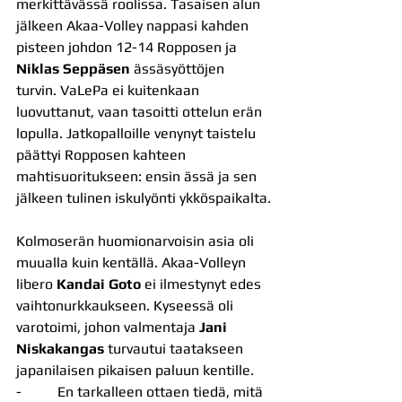
merkittävässä roolissa. Tasaisen alun 
jälkeen Akaa-Volley nappasi kahden 
pisteen johdon 12-14 Ropposen ja 
Niklas Seppäsen
 ässäsyöttöjen 
turvin. VaLePa ei kuitenkaan 
luovuttanut, vaan tasoitti ottelun erän 
lopulla. Jatkopalloille venynyt taistelu 
päättyi Ropposen kahteen 
mahtisuoritukseen: ensin ässä ja sen 
jälkeen tulinen iskulyönti ykköspaikalta.
Kolmoserän huomionarvoisin asia oli 
muualla kuin kentällä. Akaa-Volleyn 
libero 
Kandai Goto
 ei ilmestynyt edes 
vaihtonurkkaukseen. Kyseessä oli 
varotoimi, johon valmentaja 
Jani 
Niskakangas
 turvautui taatakseen 
japanilaisen pikaisen paluun kentille.
-          En tarkalleen ottaen tiedä, mitä 