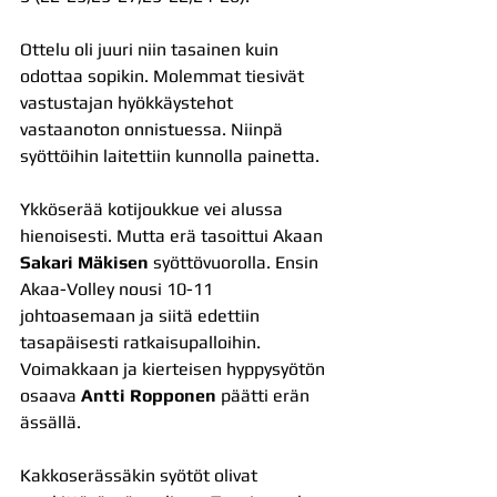
Ottelu oli juuri niin tasainen kuin 
odottaa sopikin. Molemmat tiesivät 
vastustajan hyökkäystehot 
vastaanoton onnistuessa. Niinpä 
syöttöihin laitettiin kunnolla painetta.
Ykköserää kotijoukkue vei alussa 
hienoisesti. Mutta erä tasoittui Akaan 
Sakari Mäkisen
 syöttövuorolla. Ensin 
Akaa-Volley nousi 10-11 
johtoasemaan ja siitä edettiin 
tasapäisesti ratkaisupalloihin. 
Voimakkaan ja kierteisen hyppysyötön 
osaava 
Antti Ropponen
 päätti erän 
ässällä.
Kakkoserässäkin syötöt olivat 