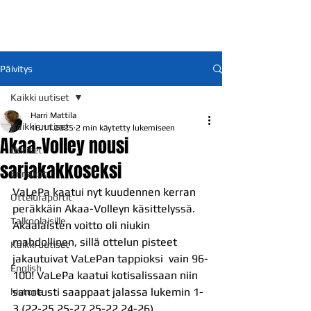
Päivitys
Kaikki uutiset
Harri Mattila
Kaikki uutiset
16.11.2025
2 min käytetty lukemiseen
Akaa-Volley nousi
Uutiset
sarjakakkoseksi
Ennakot
VaLePa kaatui nyt kuudennen kerran 
Otteluraportit
peräkkäin Akaa-Volleyn käsittelyssä. 
Talkoolaisille
Akaalaisten voitto oli niukin 
mahdollinen, sillä ottelun pisteet 
Kaikki uutiset
jakautuivat VaLePan tappioksi  vain 96-
English
100! VaLePa kaatui kotisalissaan niin 
sanotusti saappaat jalassa lukemin 1-
historia
3 (22-25,25-27,25-22,24-26).