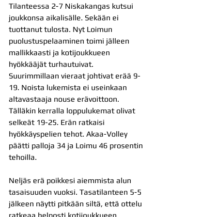
Tilanteessa 2-7 Niskakangas kutsui 
joukkonsa aikalisälle. Sekään ei 
tuottanut tulosta. Nyt Loimun 
puolustuspelaaminen toimi jälleen 
mallikkaasti ja kotijoukkueen 
hyökkääjät turhautuivat. 
Suurimmillaan vieraat johtivat erää 9-
19. Noista lukemista ei useinkaan 
altavastaaja nouse erävoittoon. 
Tälläkin kerralla loppulukemat olivat 
selkeät 19-25. Erän ratkaisi 
hyökkäyspelien tehot. Akaa-Volley 
päätti palloja 34 ja Loimu 46 prosentin 
tehoilla.
Neljäs erä poikkesi aiemmista alun 
tasaisuuden vuoksi. Tasatilanteen 5-5 
jälkeen näytti pitkään siltä, että ottelu 
ratkeaa helposti kotijoukkueen 