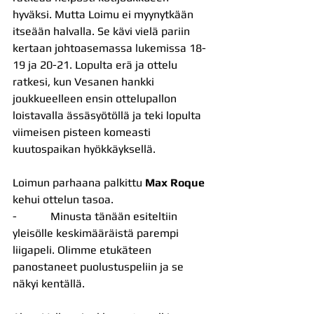
hyväksi. Mutta Loimu ei myynytkään 
itseään halvalla. Se kävi vielä pariin 
kertaan johtoasemassa lukemissa 18-
19 ja 20-21. Lopulta erä ja ottelu 
ratkesi, kun Vesanen hankki 
joukkueelleen ensin ottelupallon 
loistavalla ässäsyötöllä ja teki lopulta 
viimeisen pisteen komeasti 
kuutospaikan hyökkäyksellä.
Loimun parhaana palkittu 
Max Roque
kehui ottelun tasoa.
-            Minusta tänään esiteltiin 
yleisölle keskimääräistä parempi 
liigapeli. Olimme etukäteen 
panostaneet puolustuspeliin ja se 
näkyi kentällä.