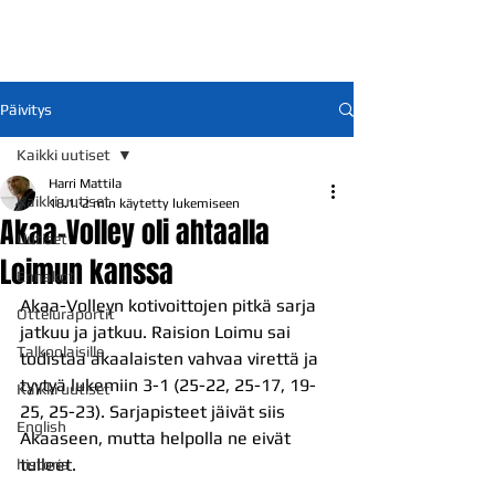
Päivitys
Kaikki uutiset
Harri Mattila
Kaikki uutiset
18.1.
2 min käytetty lukemiseen
Akaa-Volley oli ahtaalla
Uutiset
Loimun kanssa
Ennakot
Akaa-Volleyn kotivoittojen pitkä sarja 
Otteluraportit
jatkuu ja jatkuu. Raision Loimu sai 
Talkoolaisille
todistaa akaalaisten vahvaa virettä ja 
tyytyä lukemiin 3-1 (25-22, 25-17, 19-
Kaikki uutiset
25, 25-23). Sarjapisteet jäivät siis 
English
Akaaseen, mutta helpolla ne eivät 
tulleet.
historia