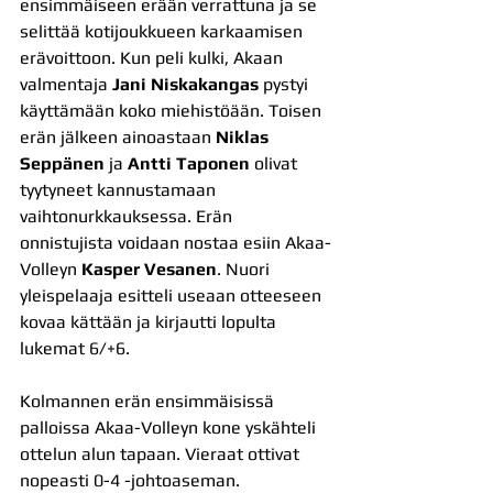
ensimmäiseen erään verrattuna ja se 
selittää kotijoukkueen karkaamisen 
erävoittoon. Kun peli kulki, Akaan 
valmentaja 
Jani Niskakangas
 pystyi 
käyttämään koko miehistöään. Toisen 
erän jälkeen ainoastaan 
Niklas 
Seppänen
 ja 
Antti Taponen
 olivat 
tyytyneet kannustamaan 
vaihtonurkkauksessa. Erän 
onnistujista voidaan nostaa esiin Akaa-
Volleyn 
Kasper Vesanen
. Nuori 
yleispelaaja esitteli useaan otteeseen 
kovaa kättään ja kirjautti lopulta 
lukemat 6/+6.
Kolmannen erän ensimmäisissä 
palloissa Akaa-Volleyn kone yskähteli 
ottelun alun tapaan. Vieraat ottivat 
nopeasti 0-4 -johtoaseman. 