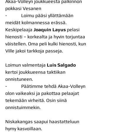
Akaa-Volleyn joukkueesta palkinnon 
pokkasi Vesanen
-            Loimu pääsi yllättämään 
meidät kolmannessa erässä. 
Keskipelaaja 
Joaquin Layus 
pelasi 
hienosti – korkealta ja hyvin torjuntaa 
väistellen. Oma peli kulki hienosti, kun 
Ville jakoi tarkkoja passeja.
Loimun valmentaja 
Luis Salgado
kertoi joukkueensa taktiikan 
onnistuneen.
-            Päätimme tehdä Akaa-Volleyn 
olon vaikeaksi ja pakottaa pelaajat 
tekemään virheitä. Osin siinä 
onnistuimmekin.
Niskakangas saapui haastatteluun 
hymy kasvoillaan.