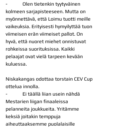
-            Olen tietenkin tyytyväinen 
kolmeen sarjapisteeseen. Mutta on 
myönnettävä, että Loimu tuotti meille 
vaikeuksia. Erityisesti hymyilyttää tuon 
viimeisen erän viimeiset pallot. On 
hyvä, että nuoret miehet onnistuvat 
rohkeissa suorituksissa. Kaikki 
pelaajat ovat vielä tarpeen kevään 
kuluessa.
Niskakangas odottaa torstain CEV Cup 
ottelua innolla.
-            Ei täällä liian usein nähdä 
Mestarien liigan finaaleissa 
pelanneita joukkueita. Yritämme 
keksiä joitakin temppuja 
aiheuttaaksemme puolalaisille 
harmaita hiuksia.