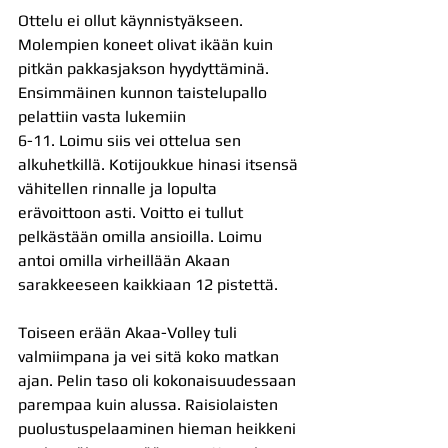
Ottelu ei ollut käynnistyäkseen. 
Molempien koneet olivat ikään kuin 
pitkän pakkasjakson hyydyttäminä. 
Ensimmäinen kunnon taistelupallo 
pelattiin vasta lukemiin
6-11. Loimu siis vei ottelua sen 
alkuhetkillä. Kotijoukkue hinasi itsensä 
vähitellen rinnalle ja lopulta 
erävoittoon asti. Voitto ei tullut 
pelkästään omilla ansioilla. Loimu 
antoi omilla virheillään Akaan 
sarakkeeseen kaikkiaan 12 pistettä.
Toiseen erään Akaa-Volley tuli 
valmiimpana ja vei sitä koko matkan 
ajan. Pelin taso oli kokonaisuudessaan 
parempaa kuin alussa. Raisiolaisten 
puolustuspelaaminen hieman heikkeni 