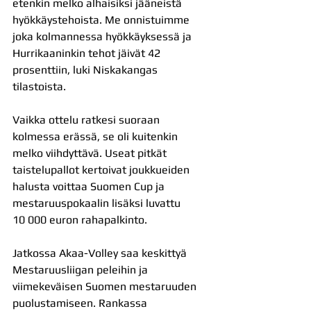
etenkin melko alhaisiksi jääneistä 
hyökkäystehoista. Me onnistuimme 
joka kolmannessa hyökkäyksessä ja 
Hurrikaaninkin tehot jäivät 42 
prosenttiin, luki Niskakangas 
tilastoista.
Vaikka ottelu ratkesi suoraan 
kolmessa erässä, se oli kuitenkin 
melko viihdyttävä. Useat pitkät 
taistelupallot kertoivat joukkueiden 
halusta voittaa Suomen Cup ja 
mestaruuspokaalin lisäksi luvattu 
10 000 euron rahapalkinto.
Jatkossa Akaa-Volley saa keskittyä 
Mestaruusliigan peleihin ja 
viimekeväisen Suomen mestaruuden 
puolustamiseen. Rankassa 