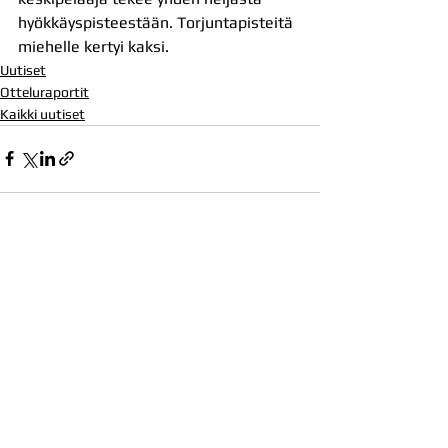
hyökkäyspisteestään. Torjuntapisteitä 
miehelle kertyi kaksi.
Uutiset
Otteluraportit
Kaikki uutiset
Katso kaikki
Viimeisimmät päivitykset