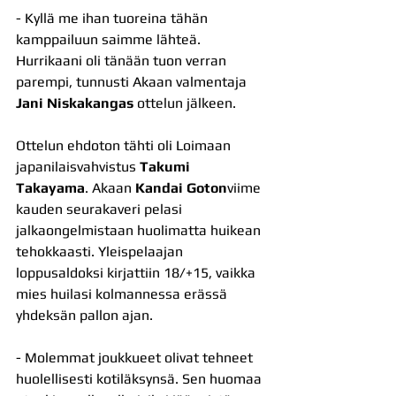
- Kyllä me ihan tuoreina tähän 
kamppailuun saimme lähteä. 
Hurrikaani oli tänään tuon verran 
parempi, tunnusti Akaan valmentaja 
Jani Niskakangas
 ottelun jälkeen.
Ottelun ehdoton tähti oli Loimaan 
japanilaisvahvistus 
Takumi 
Takayama
. Akaan 
Kandai Goton
viime 
kauden seurakaveri pelasi 
jalkaongelmistaan huolimatta huikean 
tehokkaasti. Yleispelaajan 
loppusaldoksi kirjattiin 18/+15, vaikka 
mies huilasi kolmannessa erässä 
yhdeksän pallon ajan.
- Molemmat joukkueet olivat tehneet 
huolellisesti kotiläksynsä. Sen huomaa 