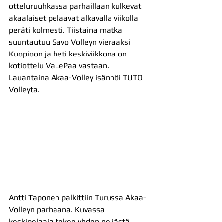
otteluruuhkassa parhaillaan kulkevat 
akaalaiset pelaavat alkavalla viikolla 
peräti kolmesti. Tiistaina matka 
suuntautuu Savo Volleyn vieraaksi 
Kuopioon ja heti keskiviikkona on 
kotiottelu VaLePaa vastaan. 
Lauantaina Akaa-Volley isännöi TUTO 
Volleyta.
Antti Taponen palkittiin Turussa Akaa-
Volleyn parhaana. Kuvassa 
keskipelaaja tekee yhden neljästä 