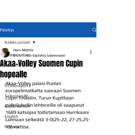
Päivitys
Kaikki uutiset
Harri Mattila
Kaikki uutiset
31.1.
1 min käytetty lukemiseen
Akaa-Volley Suomen Cupin
Uutiset
hopealle
Ennakot
Akaa-Volley palasi Puolan 
Otteluraportit
europelimatkalta suoraan Suomen 
Talkoolaisille
Cupin finaaliin. Turun Kupittaan 
palloiluhallin lehtereille oli saapunut 
Kaikki uutiset
1689 katsojaa todistamaan Hurrikaani 
English
Loimaan selkeätä 3-0(25-22, 27-25,25-
15) voittoa.
historia