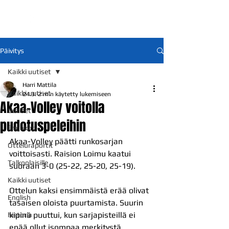
Päivitys
Kaikki uutiset
Harri Mattila
Kaikki uutiset
24.3.
2 min käytetty lukemiseen
Akaa-Volley voitolla
Uutiset
pudotuspeleihin
Ennakot
Akaa-Volley päätti runkosarjan 
Otteluraportit
voittoisasti. Raision Loimu kaatui 
Talkoolaisille
suoraan 3-0 (25-22, 25-20, 25-19).
Kaikki uutiset
Ottelun kaksi ensimmäistä erää olivat 
English
tasaisen oloista puurtamista. Suurin 
kipinä puuttui, kun sarjapisteillä ei 
historia
enää ollut isompaa merkitystä. 