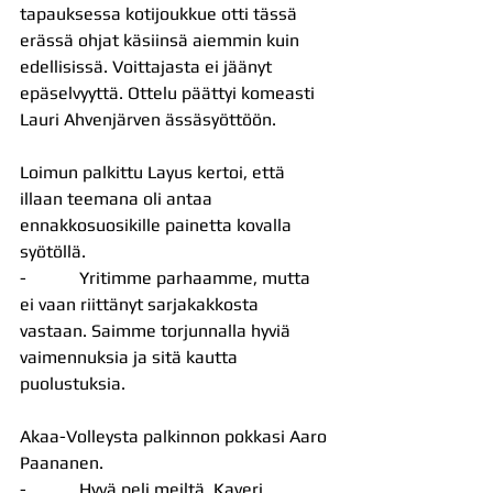
tapauksessa kotijoukkue otti tässä 
erässä ohjat käsiinsä aiemmin kuin 
edellisissä. Voittajasta ei jäänyt 
epäselvyyttä. Ottelu päättyi komeasti 
Lauri Ahvenjärven ässäsyöttöön.
Loimun palkittu Layus kertoi, että 
illaan teemana oli antaa 
ennakkosuosikille painetta kovalla 
syötöllä.
-            Yritimme parhaamme, mutta 
ei vaan riittänyt sarjakakkosta 
vastaan. Saimme torjunnalla hyviä 
vaimennuksia ja sitä kautta 
puolustuksia.
Akaa-Volleysta palkinnon pokkasi Aaro 
Paananen.
-            Hyvä peli meiltä. Kaveri 