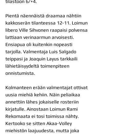
tilastoon 6/+4.
Pientä näennäistä draamaa nähtiin 
kakkoserän tilanteessa 12-11. Loimun 
libero Ville Sihvonen raapaisi polvensa 
lattiaan verinaarmun arvoisesti. 
Ensiapua oli kuitenkin nopeasti 
tarjolla. Valmentaja Luis Salgado 
teippasi ja Joaquin Layus tarkkaili 
lähietäisyydeltä toimenpiteen 
onnistumista.
Kolmanteen erään valmentajat ottivat 
uusia miehiä kehiin. Näin peliaikaa 
annettiin lähes jokaiselle rosteriin 
kirjatulle. Ainostaan Loimun Rami 
Rekomaata ei tosi toimissa nähty. 
Kertooko se sitten Akaa-Volley 
miehistön laajuudesta, mutta joka 