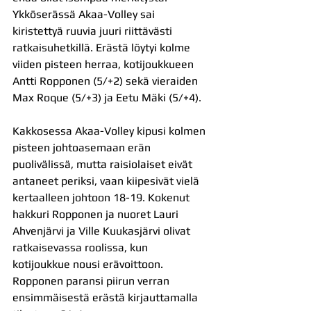
Ykköserässä Akaa-Volley sai 
kiristettyä ruuvia juuri riittävästi 
ratkaisuhetkillä. Erästä löytyi kolme 
viiden pisteen herraa, kotijoukkueen 
Antti Ropponen (5/+2) sekä vieraiden 
Max Roque (5/+3) ja Eetu Mäki (5/+4).
Kakkosessa Akaa-Volley kipusi kolmen 
pisteen johtoasemaan erän 
puolivälissä, mutta raisiolaiset eivät 
antaneet periksi, vaan kiipesivät vielä 
kertaalleen johtoon 18-19. Kokenut 
hakkuri Ropponen ja nuoret Lauri 
Ahvenjärvi ja Ville Kuukasjärvi olivat 
ratkaisevassa roolissa, kun 
kotijoukkue nousi erävoittoon. 
Ropponen paransi piirun verran 
ensimmäisestä erästä kirjauttamalla 