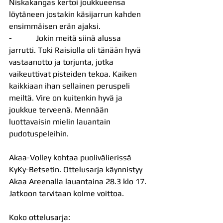
Niskakangas kertoi joukkueensa 
löytäneen jostakin käsijarrun kahden 
ensimmäisen erän ajaksi.
-            Jokin meitä siinä alussa 
jarrutti. Toki Raisiolla oli tänään hyvä 
vastaanotto ja torjunta, jotka 
vaikeuttivat pisteiden tekoa. Kaiken 
kaikkiaan ihan sellainen peruspeli 
meiltä. Vire on kuitenkin hyvä ja 
joukkue terveenä. Mennään 
luottavaisin mielin lauantain 
pudotuspeleihin.
Akaa-Volley kohtaa puolivälierissä 
KyKy-Betsetin. Ottelusarja käynnistyy 
Akaa Areenalla lauantaina 28.3 klo 17. 
Jatkoon tarvitaan kolme voittoa.
Koko ottelusarja: