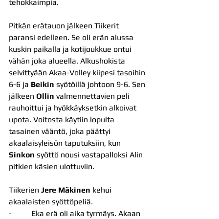
tehokkaimpia.
Pitkän erätauon jälkeen Tiikerit 
paransi edelleen. Se oli erän alussa 
kuskin paikalla ja kotijoukkue ontui 
vähän joka alueella. Alkushokista 
selvittyään Akaa-Volley kiipesi tasoihin 
6-6 ja
 Beikin
 syötöillä johtoon 9-6. Sen 
jälkeen 
Ollin
 valmennettavien peli 
rauhoittui ja hyökkäyksetkin alkoivat 
upota. Voitosta käytiin lopulta 
tasainen vääntö, joka päättyi 
akaalaisyleisön taputuksiin, kun 
Sinkon
 syöttö nousi vastapalloksi Alin 
pitkien käsien ulottuviin.
Tiikerien 
Jere Mäkinen
 kehui 
akaalaisten syöttöpeliä.
-          Eka erä oli aika tyrmäys. Akaan 