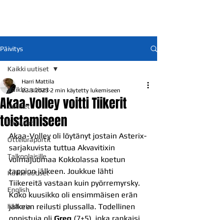
Päivitys
Kaikki uutiset
Harri Mattila
Kaikki uutiset
22.3.2023
2 min käytetty lukemiseen
Akaa-Volley voitti Tiikerit
Uutiset
toistamiseen
Ennakot
Akaa-Volley oli löytänyt jostain Asterix-
Otteluraportit
sarjakuvista tuttua Akvavitixin 
Talkoolaisille
voimajuomaa Kokkolassa koetun 
tappion jälkeen. Joukkue lähti 
Kaikki uutiset
Tiikereitä vastaan kuin pyörremyrsky. 
English
Koko kuusikko oli ensimmäisen erän 
jälkeen reilusti plussalla. Todellinen 
historia
onnistuja oli
 Greg
 (7+5), joka rankaisi 