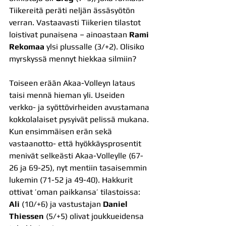
Tiikereitä peräti neljän ässäsyötön 
verran. Vastaavasti Tiikerien tilastot 
loistivat punaisena – ainoastaan 
Rami 
Rekomaa
 ylsi plussalle (3/+2). Olisiko 
myrskyssä mennyt hiekkaa silmiin?
Toiseen erään Akaa-Volleyn lataus 
taisi mennä hieman yli. Useiden 
verkko- ja syöttövirheiden avustamana 
kokkolalaiset pysyivät pelissä mukana. 
Kun ensimmäisen erän sekä 
vastaanotto- että hyökkäysprosentit 
menivät selkeästi Akaa-Volleylle (67-
26 ja 69-25), nyt mentiin tasaisemmin 
lukemin (71-52 ja 49-40). Hakkurit 
ottivat ’oman paikkansa’ tilastoissa: 
Ali 
(10/+6) ja vastustajan 
Daniel 
Thiessen
 (5/+5) olivat joukkueidensa 