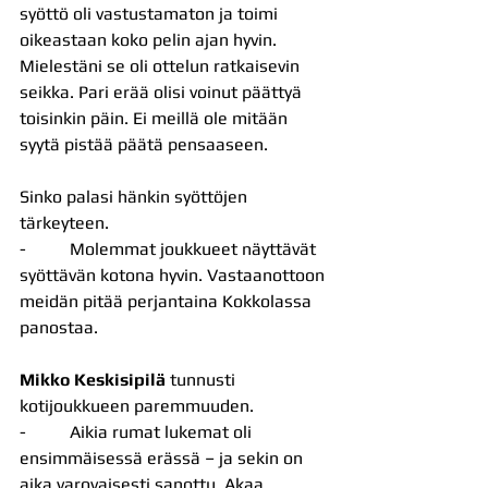
syöttö oli vastustamaton ja toimi 
oikeastaan koko pelin ajan hyvin. 
Mielestäni se oli ottelun ratkaisevin 
seikka. Pari erää olisi voinut päättyä 
toisinkin päin. Ei meillä ole mitään 
syytä pistää päätä pensaaseen.
Sinko palasi hänkin syöttöjen 
tärkeyteen.
-          Molemmat joukkueet näyttävät 
syöttävän kotona hyvin. Vastaanottoon 
meidän pitää perjantaina Kokkolassa 
panostaa.
Mikko Keskisipilä
 tunnusti 
kotijoukkueen paremmuuden.
-          Aikia rumat lukemat oli 
ensimmäisessä erässä – ja sekin on 
aika varovaisesti sanottu. Akaa 