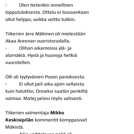
-          Olen tietenkin onnellinen 
lopputuloksesta. Ottelu ei tosiaankaan 
ollut helppo, vaikka voitto tulikin.
Tiikerien Jere Mäkinen oli mielestään 
Akaa Areenan vuoristoradalla.
-          Olihan aikamoisia ylä- ja 
alamäkiä. Hyviä ja huonoja hetkiä 
vuorotellen.
Olli oli tyytyväinen Pozon panoksesta.
-          Ei ollut peli aika ajoin sellaista 
kuin haluttiin. Onneksi saatiin penkiltä 
voimaa. Matej pelasi myös vahvasti.
Tiikerien valmentaja 
Mikko 
Keskisipilän
 kommentit komppasivat 
Mäkistä.