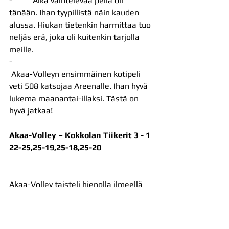
-          Aika vaihtelevaa peliä oli 
tänään. Ihan tyypillistä näin kauden 
alussa. Hiukan tietenkin harmittaa tuo 
neljäs erä, joka oli kuitenkin tarjolla 
meille.
-          
 Akaa-Volleyn ensimmäinen kotipeli 
veti 508 katsojaa Areenalle. Ihan hyvä 
lukema maanantai-illaksi. Tästä on 
hyvä jatkaa!
Akaa-Volley – Kokkolan Tiikerit 3 - 1
22-25,25-19,25-18,25-20
Akaa-Volley taisteli hienolla ilmeellä 
ensimmäisessä kotipelissään. Numero 
13, Matej Smidl palkittiin joukkueensa 
parhaana.