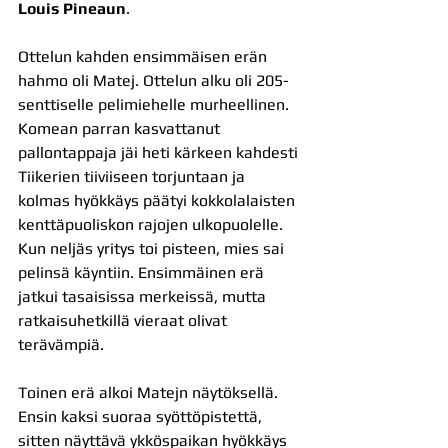
Louis Pineaun
.
Ottelun kahden ensimmäisen erän 
hahmo oli Matej. Ottelun alku oli 205-
senttiselle pelimiehelle murheellinen. 
Komean parran kasvattanut 
pallontappaja jäi heti kärkeen kahdesti 
Tiikerien tiiviiseen torjuntaan ja 
kolmas hyökkäys päätyi kokkolalaisten 
kenttäpuoliskon rajojen ulkopuolelle. 
Kun neljäs yritys toi pisteen, mies sai 
pelinsä käyntiin. Ensimmäinen erä 
jatkui tasaisissa merkeissä, mutta 
ratkaisuhetkillä vieraat olivat 
terävämpiä.
Toinen erä alkoi Matejn näytöksellä. 
Ensin kaksi suoraa syöttöpistettä, 
sitten näyttävä ykköspaikan hyökkäys 