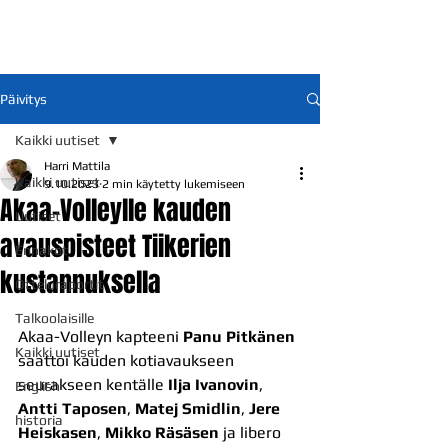
Päivitys
Kaikki uutiset
Harri Mattila
Kaikki uutiset
9.10.2023
2 min käytetty lukemiseen
Akaa-Volleylle kauden
Uutiset
avauspisteet Tiikerien
Ennakot
kustannuksella
Otteluraportit
Talkoolaisille
Akaa-Volleyn kapteeni 
Panu Pitkänen
Kaikki uutiset
saattoi kauden kotiavaukseen 
seurakseen kentälle 
Ilja Ivanovin
, 
English
Antti Taposen
, 
Matej Smidlin
, 
Jere 
historia
Heiskasen
, 
Mikko Räsäsen
 ja libero 