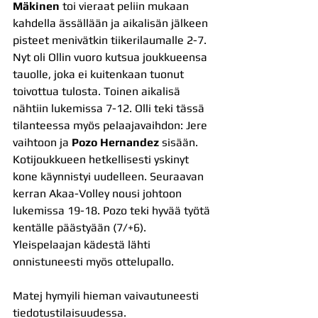
Mäkinen
 toi vieraat peliin mukaan 
kahdella ässällään ja aikalisän jälkeen 
pisteet menivätkin tiikerilaumalle 2-7. 
Nyt oli Ollin vuoro kutsua joukkueensa 
tauolle, joka ei kuitenkaan tuonut 
toivottua tulosta. Toinen aikalisä 
nähtiin lukemissa 7-12. Olli teki tässä 
tilanteessa myös pelaajavaihdon: Jere 
vaihtoon ja 
Pozo Hernandez
 sisään. 
Kotijoukkueen hetkellisesti yskinyt 
kone käynnistyi uudelleen. Seuraavan 
kerran Akaa-Volley nousi johtoon 
lukemissa 19-18. Pozo teki hyvää työtä 
kentälle päästyään (7/+6). 
Yleispelaajan kädestä lähti 
onnistuneesti myös ottelupallo.
Matej hymyili hieman vaivautuneesti 
tiedotustilaisuudessa.