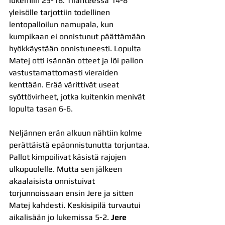
lukemiin 25-18. Tilanteessa 14-8 
yleisölle tarjottiin todellinen 
lentopalloilun namupala, kun 
kumpikaan ei onnistunut päättämään 
hyökkäystään onnistuneesti. Lopulta 
Matej otti isännän otteet ja löi pallon 
vastustamattomasti vieraiden 
kenttään. Erää värittivät useat 
syöttövirheet, jotka kuitenkin menivät 
lopulta tasan 6-6.
Neljännen erän alkuun nähtiin kolme 
perättäistä epäonnistunutta torjuntaa. 
Pallot kimpoilivat käsistä rajojen 
ulkopuolelle. Mutta sen jälkeen 
akaalaisista onnistuivat 
torjunnoissaan ensin Jere ja sitten 
Matej kahdesti. Keskisipilä turvautui 
aikalisään jo lukemissa 5-2. 
Jere 