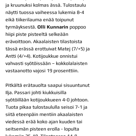
ja kruunuksi kolmas ässä. Tulostaulu 
näytti tuossa vaiheessa lukemia 8-4 
eikä tiikerilauma enää toipunut 
tyrmäyksestä. 
Olli Kunnarin
 poppoo 
hiipi piste pisteeltä selkeään 
erävoittoon. Akaalaisten tilastoista 
tässä erässä erottuivat Matej (7/+5) ja 
Antti (4/+4). Kotijoukkue onnistui 
vahvasti syötöissään – kokkolalaisten 
vastaanotto vajosi 19 prosenttiin.
Pitkältä erätauolta saapui sisuuntunut 
Ilja. Passari johti kiukkuisilla 
syötöillään kotijoukkueen 4-0 johtoon. 
Tuota pikaa tulostaululla seisoi 7-1 ja 
siitä eteenpäin mentiin akaalaisten 
viedessä erää koko ajan kuuden tai 
seitsemän pisteen erolla - lopulta 