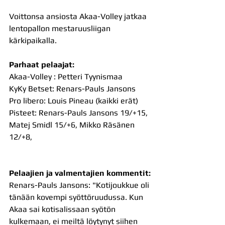
Voittonsa ansiosta Akaa-Volley jatkaa 
lentopallon mestaruusliigan 
kärkipaikalla.
Parhaat pelaajat:
Akaa-Volley : Petteri Tyynismaa
KyKy Betset: Renars-Pauls Jansons
Pro libero: Louis Pineau (kaikki erät)
Pisteet: Renars-Pauls Jansons 19/+15, 
Matej Smidl 15/+6, Mikko Räsänen 
12/+8,
Pelaajien ja valmentajien kommentit:
Renars-Pauls Jansons: "Kotijoukkue oli 
tänään kovempi syöttöruudussa. Kun 
Akaa sai kotisalissaan syötön 
kulkemaan, ei meiltä löytynyt siihen 