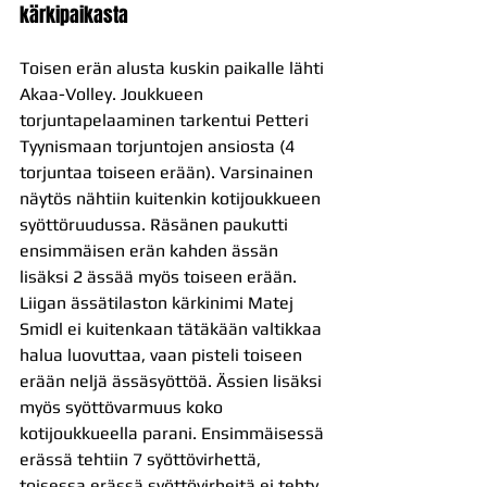
kärkipaikasta
Toisen erän alusta kuskin paikalle lähti 
Akaa-Volley. Joukkueen 
torjuntapelaaminen tarkentui Petteri 
Tyynismaan torjuntojen ansiosta (4 
torjuntaa toiseen erään). Varsinainen 
näytös nähtiin kuitenkin kotijoukkueen 
syöttöruudussa. Räsänen paukutti 
ensimmäisen erän kahden ässän 
lisäksi 2 ässää myös toiseen erään. 
Liigan ässätilaston kärkinimi Matej 
Smidl ei kuitenkaan tätäkään valtikkaa 
halua luovuttaa, vaan pisteli toiseen 
erään neljä ässäsyöttöä. Ässien lisäksi 
myös syöttövarmuus koko 
kotijoukkueella parani. Ensimmäisessä 
erässä tehtiin 7 syöttövirhettä, 
toisessa erässä syöttövirheitä ei tehty 