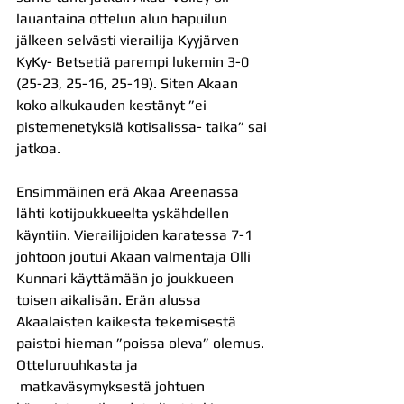
lauantaina ottelun alun hapuilun 
jälkeen selvästi vierailija Kyyjärven 
KyKy- Betsetiä parempi lukemin 3-0 
(25-23, 25-16, 25-19). Siten Akaan 
koko alkukauden kestänyt ”ei 
pistemenetyksiä kotisalissa- taika” sai 
jatkoa.
Ensimmäinen erä Akaa Areenassa 
lähti kotijoukkueelta yskähdellen 
käyntiin. Vierailijoiden karatessa 7-1 
johtoon joutui Akaan valmentaja Olli 
Kunnari käyttämään jo joukkueen 
toisen aikalisän. Erän alussa 
Akaalaisten kaikesta tekemisestä 
paistoi hieman ”poissa oleva” olemus. 
Otteluruuhkasta ja 
 matkaväsymyksestä johtuen 