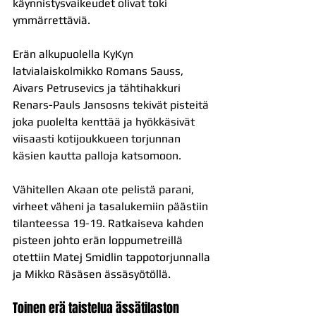
käynnistysvaikeudet olivat toki 
ymmärrettäviä.
Erän alkupuolella KyKyn 
latvialaiskolmikko Romans Sauss, 
Aivars Petrusevics ja tähtihakkuri 
Renars-Pauls Jansosns tekivät pisteitä 
joka puolelta kenttää ja hyökkäsivät 
viisaasti kotijoukkueen torjunnan 
käsien kautta palloja katsomoon.
Vähitellen Akaan ote pelistä parani, 
virheet väheni ja tasalukemiin päästiin 
tilanteessa 19-19. Ratkaiseva kahden 
pisteen johto erän loppumetreillä 
otettiin Matej Smidlin tappotorjunnalla 
ja Mikko Räsäsen ässäsyötöllä.
Toinen erä taistelua ässätilaston 