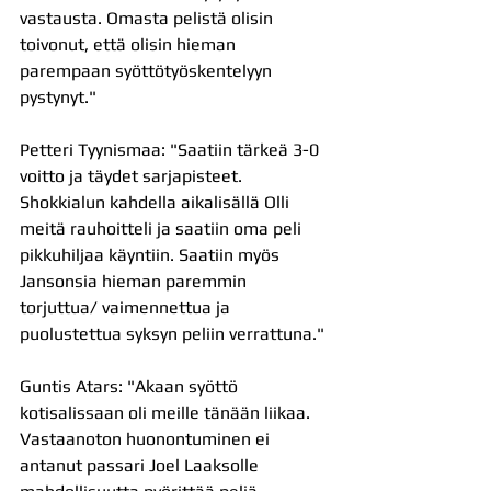
vastausta. Omasta pelistä olisin 
toivonut, että olisin hieman 
parempaan syöttötyöskentelyyn 
pystynyt."
Petteri Tyynismaa: "Saatiin tärkeä 3-0 
voitto ja täydet sarjapisteet. 
Shokkialun kahdella aikalisällä Olli 
meitä rauhoitteli ja saatiin oma peli 
pikkuhiljaa käyntiin. Saatiin myös 
Jansonsia hieman paremmin 
torjuttua/ vaimennettua ja 
puolustettua syksyn peliin verrattuna."
Guntis Atars: "Akaan syöttö 
kotisalissaan oli meille tänään liikaa. 
Vastaanoton huonontuminen ei 
antanut passari Joel Laaksolle 