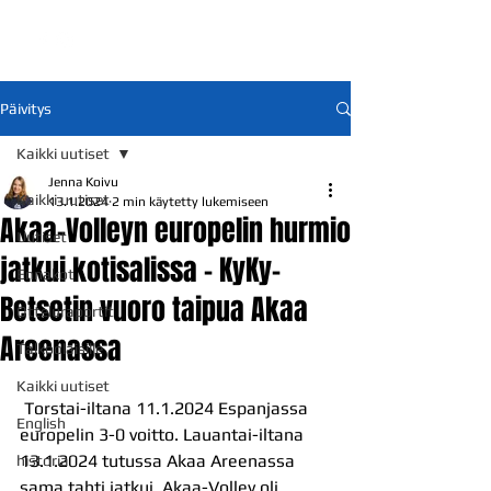
Päivitys
Kaikki uutiset
Jenna Koivu
Kaikki uutiset
13.1.2024
2 min käytetty lukemiseen
Akaa-Volleyn europelin hurmio
Uutiset
jatkui kotisalissa – KyKy-
Ennakot
Betsetin vuoro taipua Akaa
Otteluraportit
Areenassa
Talkoolaisille
Kaikki uutiset
 Torstai-iltana 11.1.2024 Espanjassa 
English
europelin 3-0 voitto. Lauantai-iltana 
13.1.2024 tutussa Akaa Areenassa 
historia
sama tahti jatkui. Akaa-Volley oli 