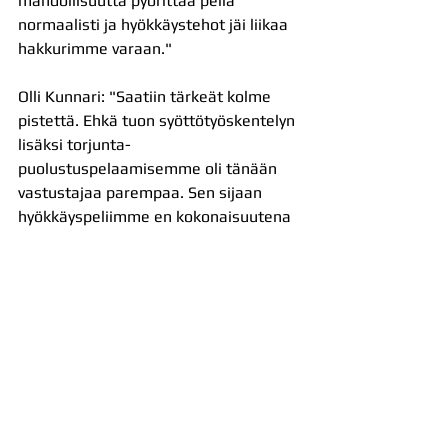
mahdollisuutta pyörittää peliä 
normaalisti ja hyökkäystehot jäi liikaa 
hakkurimme varaan."
Olli Kunnari: "Saatiin tärkeät kolme 
pistettä. Ehkä tuon syöttötyöskentelyn 
lisäksi torjunta-
puolustuspelaamisemme oli tänään 
vastustajaa parempaa. Sen sijaan 
hyökkäyspeliimme en kokonaisuutena 
ihan tyytyväinen ole."