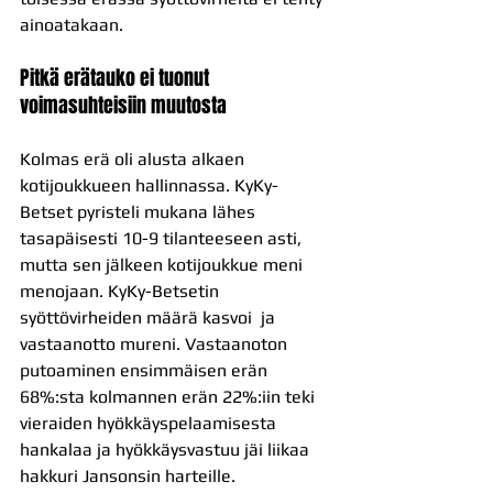
ainoatakaan.
Pitkä erätauko ei tuonut 
voimasuhteisiin muutosta
Kolmas erä oli alusta alkaen 
kotijoukkueen hallinnassa. KyKy-
Betset pyristeli mukana lähes 
tasapäisesti 10-9 tilanteeseen asti, 
mutta sen jälkeen kotijoukkue meni 
menojaan. KyKy-Betsetin 
syöttövirheiden määrä kasvoi  ja 
vastaanotto mureni. Vastaanoton 
putoaminen ensimmäisen erän 
68%:sta kolmannen erän 22%:iin teki 
vieraiden hyökkäyspelaamisesta 
hankalaa ja hyökkäysvastuu jäi liikaa 
hakkuri Jansonsin harteille.