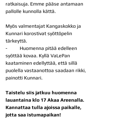
ratkaisuja. Emme pääse antamaan 
pallolle kunnolla kättä.
Myös valmentajat Kangaskokko ja 
Kunnari korostivat syöttöpelin 
tärkeyttä.
-          Huomenna pitää edelleen 
syöttää kovaa. Kyllä VaLePan 
kaataminen edellyttää, että sillä 
puolella vastaanottoa saadaan rikki, 
painotti Kunnari.
Taistelu siis jatkuu huomenna 
lauantaina klo 17 Akaa Areenalla. 
Kannattaa tulla ajoissa paikalle, 
jotta saa istumapaikan!
Kaksi kokenutta odottaa lauantaiksi 
uutta ennätysyleisöä!