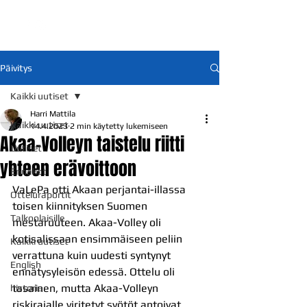
Päivitys
Kaikki uutiset
Harri Mattila
Kaikki uutiset
14.4.2023
2 min käytetty lukemiseen
Akaa-Volleyn taistelu riitti
Uutiset
yhteen erävoittoon
Ennakot
VaLePa otti Akaan perjantai-illassa 
Otteluraportit
toisen kiinnityksen Suomen 
Talkoolaisille
mestaruuteen. Akaa-Volley oli 
kotisalissaan ensimmäiseen peliin 
Kaikki uutiset
verrattuna kuin uudesti syntynyt 
English
ennätysyleisön edessä. Ottelu oli 
tasainen, mutta Akaa-Volleyn 
historia
riskirajalle viritetyt syötöt antoivat 