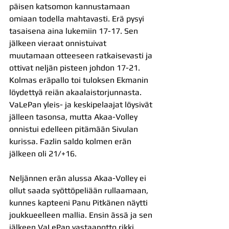
päisen katsomon kannustamaan 
omiaan todella mahtavasti. Erä pysyi 
tasaisena aina lukemiin 17-17. Sen 
jälkeen vieraat onnistuivat 
muutamaan otteeseen ratkaisevasti ja 
ottivat neljän pisteen johdon 17-21. 
Kolmas eräpallo toi tuloksen Ekmanin 
löydettyä reiän akaalaistorjunnasta. 
VaLePan yleis- ja keskipelaajat löysivät 
jälleen tasonsa, mutta Akaa-Volley 
onnistui edelleen pitämään Sivulan 
kurissa. Fazlin saldo kolmen erän 
jälkeen oli 21/+16.
Neljännen erän alussa Akaa-Volley ei 
ollut saada syöttöpeliään rullaamaan, 
kunnes kapteeni Panu Pitkänen näytti 
joukkueelleen mallia. Ensin ässä ja sen 
jälkeen VaLePan vastaanotto rikki. 