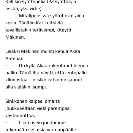
Kallikin syöttöpeliä (22 syöttöä, 5 
ässää, yksi virhe).
-          Mitalipeleissä syötöt ovat aina 
kovia. Tänään Karli oli vielä 
tavallistakin terävämpi, kiteytti 
Mäkinen.
Lisäksi Mäkinen muisti kehua Akaa 
Areenan. 
-          On kyllä Akaa rakentanut hienon 
hallin. Tämä ilta näytti, että lentopallo 
kiinnostaa – olisiko katsomo saanut 
olla vieläkin isompi.
Sinkkonen kaipasi omalta 
joukkueeltaan vielä parempaa 
vastaanottoa.
-          Liian usein joudumme 
tekemään sellaisia varmanpäälle-