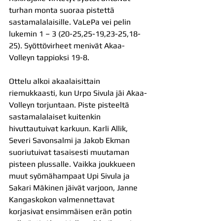
turhan monta suoraa pistettä 
sastamalalaisille. VaLePa vei pelin 
lukemin 1 – 3 (20-25,25-19,23-25,18-
25). Syöttövirheet menivät Akaa-
Volleyn tappioksi 19-8.
Ottelu alkoi akaalaisittain 
riemukkaasti, kun Urpo Sivula jäi Akaa-
Volleyn torjuntaan. Piste pisteeltä 
sastamalalaiset kuitenkin 
hivuttautuivat karkuun. Karli Allik, 
Severi Savonsalmi ja Jakob Ekman 
suoriutuivat tasaisesti muutaman 
pisteen plussalle. Vaikka joukkueen 
muut syömähampaat Upi Sivula ja 
Sakari Mäkinen jäivät varjoon, Janne 
Kangaskokon valmennettavat 
korjasivat ensimmäisen erän potin 