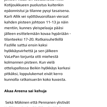
Kotijoukkueen puolustus kuitenkin 
epäonnistui ja tilanne pysyi tasaisena. 
Karli Allik vei syöttövuorollaan vieraat 
kahden pisteen johtoon 11-13 ja näin 
mentiin, kunnes yleispelaaja pääsi 
jälleen esittelemään kovaa hypäriään - 
tilanteeksi 17-20. Ratkaisuhetkillä 
Fazlille sattui ensin kaksi 
hyökkäysvirhettä ja sen jälkeen 
VaLePan torjunta otti miehestä 
kolmannen pisteen. Kun vielä 
ottelupallossa Beikin hyökkäys karkasi 
pitkäksi, loppulukemat eivät kerro 
kunnolla ratkaisuerän koko kuvasta.
Akaa Areena sai kehuja
 Sekä Mäkinen että Pennanen ylistivät 