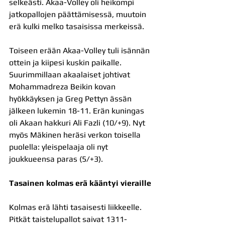
selkeästi. Akaa-Volley oli heikompi 
jatkopallojen päättämisessä, muutoin 
erä kulki melko tasaisissa merkeissä.
Toiseen erään Akaa-Volley tuli isännän 
ottein ja kiipesi kuskin paikalle. 
Suurimmillaan akaalaiset johtivat 
Mohammadreza Beikin kovan 
hyökkäyksen ja Greg Pettyn ässän 
jälkeen lukemin 18-11. Erän kuningas 
oli Akaan hakkuri Ali Fazli (10/+9). Nyt 
myös Mäkinen heräsi verkon toisella 
puolella: yleispelaaja oli nyt 
joukkueensa paras (5/+3).
Tasainen kolmas erä kääntyi vieraille
Kolmas erä lähti tasaisesti liikkeelle. 
Pitkät taistelupallot saivat 1311-