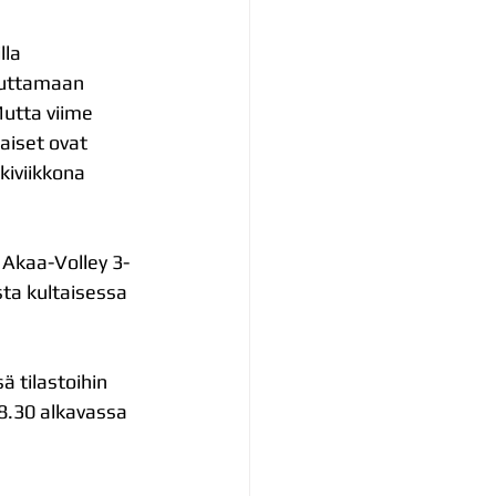
la 
juttamaan 
Mutta viime 
aiset ovat 
kiviikkona 
Akaa-Volley 3-
sta kultaisessa 
ä tilastoihin 
8.30 alkavassa 