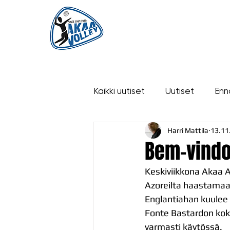
ETUSIVU
UUTISET
OTTELUT
Kaikki uutiset
Uutiset
Enn
Harri Mattila
13.11
historia
Bem-vindo
Keskiviikkona Akaa A
Azoreilta haastamaan
Englantiahan kuulee 
Fonte Bastardon koko
varmasti käytössä.