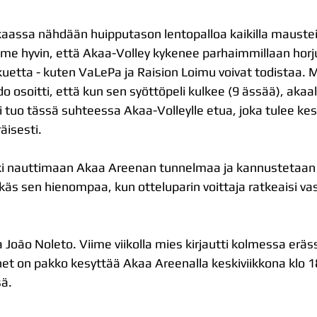
assa nähdään huipputason lentopalloa kaikilla mausteil
me hyvin, että Akaa-Volley kykenee parhaimmillaan hor
kuetta - kuten VaLePa ja Raision Loimu voivat todistaa. 
do osoitti, että kun sen syöttöpeli kulkee (9 ässää), akaal
i tuo tässä suhteessa Akaa-Volleylle etua, joka tulee kes
äisesti.
i nauttimaan Akaa Areenan tunnelmaa ja kannustetaan 
ikäs sen hienompaa, kun otteluparin voittaja ratkeaisi va
 João Noleto. Viime viikolla mies kirjautti kolmessa eräss
t on pakko kesyttää Akaa Areenalla keskiviikkona klo 1
sä.