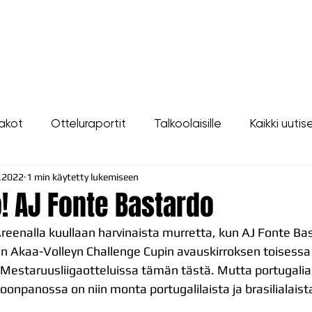
LIPUT
JOUKKUE
SEURA
TAPAHTUMAT
YHTEYSTIEDOT
akot
Otteluraportit
Talkoolaisille
Kaikki uutis
.2022
1 min käytetty lukemiseen
! AJ Fonte Bastardo
reenalla kuullaan harvinaista murretta, kun AJ Fonte Ba
 Akaa-Volleyn Challenge Cupin avauskirroksen toisessa 
Mestaruusliigaotteluissa tämän tästä. Mutta portugalia
onpanossa on niin monta portugalilaista ja brasilialaista