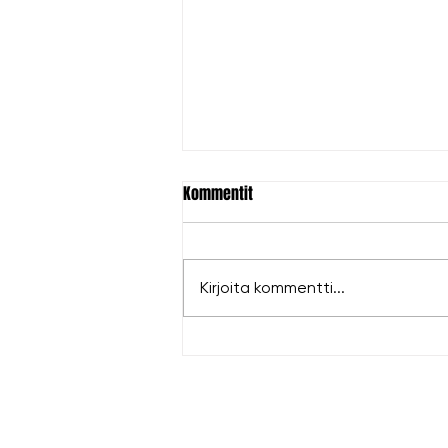
Kommentit
Kirjoita kommentti...
Hopeaa Antille EM-kisoista!