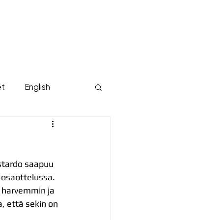
KUMPPANIT
YRITYKSILLE
Lisää...
et
English
stardo saapuu 
osaottelussa. 
 harvemmin ja 
, että sekin on 