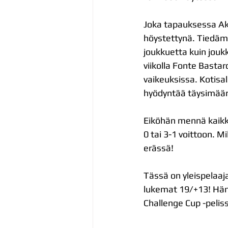
Joka tapauksessa Aka
höystettynä. Tiedäm
joukkuetta kuin jouk
viikolla Fonte Bastar
vaikeuksissa. Kotisal
hyödyntää täysimäär
Eiköhän mennä kaikk
0 tai 3-1 voittoon. M
erässä!
Tässä on yleispelaaja
lukemat 19/+13! Häne
Challenge Cup -pelis