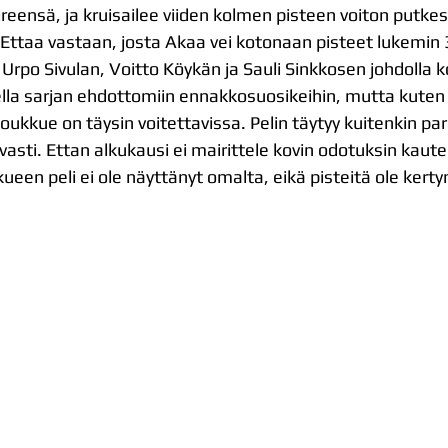
ireensä, ja kruisailee viiden kolmen pisteen voiton putke
ttaa vastaan, josta Akaa vei kotonaan pisteet lukemin 3
po Sivulan, Voitto Köykän ja Sauli Sinkkosen johdolla 
ella sarjan ehdottomiin ennakkosuosikeihin, mutta kuten 
 joukkue on täysin voitettavissa. Pelin täytyy kuitenkin pa
asti. Ettan alkukausi ei mairittele kovin odotuksin kaute
ueen peli ei ole näyttänyt omalta, eikä pisteitä ole kerty