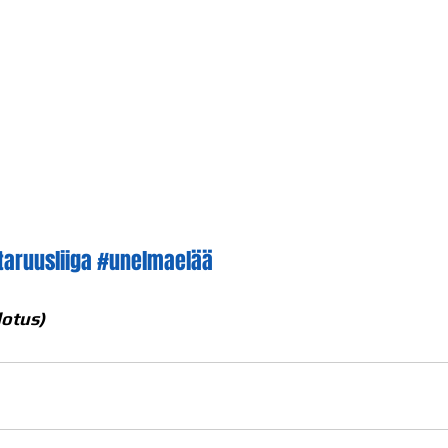
aruusliiga
#unelmaelää
dotus)