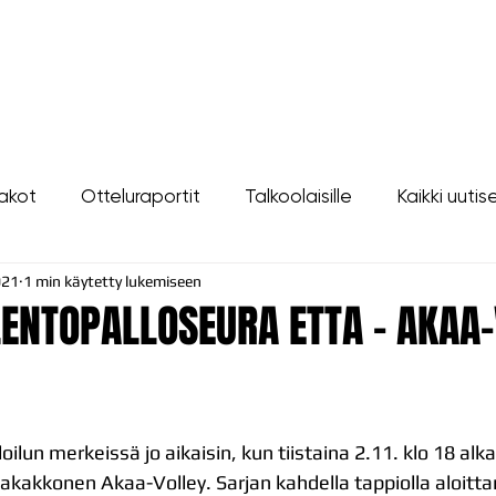
LIPUT
JOUKKUE
SEURA
TAPAHTUMAT
YHTEYSTIEDOT
akot
Otteluraportit
Talkoolaisille
Kaikki uutis
021
1 min käytetty lukemiseen
LENTOPALLOSEURA ETTA - AKAA
oilun merkeissä jo aikaisin, kun tiistaina 2.11. klo 18 alk
jakakkonen Akaa-Volley. Sarjan kahdella tappiolla aloitt