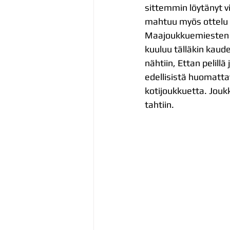
sittemmin löytänyt v
mahtuu myös ottelu E
Maajoukkuemiesten Ur
kuuluu tälläkin kaud
nähtiin, Ettan pelillä
edellisistä huomattav
kotijoukkuetta. Joukk
tahtiin. 