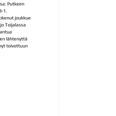
ssa. Putkeen 
-1. 
kokenut joukkue 
jo Toijalassa 
rantua 
en lähtenyttä 
nyt toivottuun 