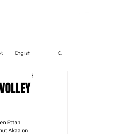
KUMPPANIT
YRITYKSILLE
Lisää...
et
English
-VOLLEY
aen Ettan 
anut Akaa on 