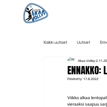
ETUSIVU
UUTISET
OTTELUT
Kaikki uutiset
Uutiset
Enn
Akaa Volley
2.11.2
historia
ENNAKKO: 
Päivitetty:
17.8.2022
Viikko alkaa lentopall
vieraaksi saapuu sar