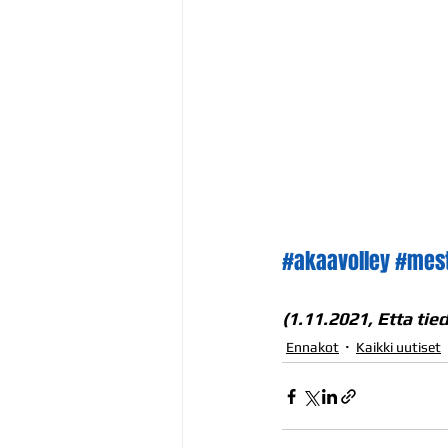
#akaavolley
#mest
(1.11.2021, Etta tie
Ennakot
Kaikki uutiset