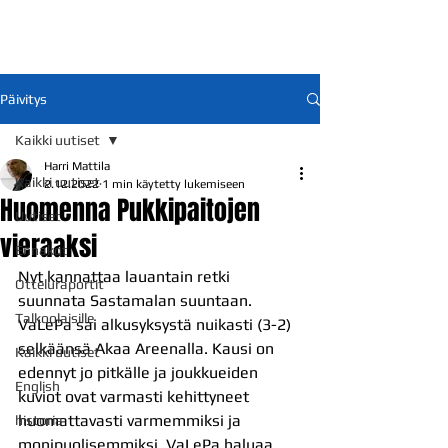
Päivitys
Kaikki uutiset
Harri Mattila
Kaikki uutiset
2.12.2022
1 min käytetty lukemiseen
Huomenna Pukkipaitojen
Uutiset
vieraaksi
Ennakot
Nyt kannattaa lauantain retki 
Otteluraportit
suunnata Sastamalan suuntaan. 
Talkoolaisille
VaLePa sai alkusyksystä nuikasti (3-2) 
selkäänsä Akaa Areenalla. Kausi on 
Kaikki uutiset
edennyt jo pitkälle ja joukkueiden 
English
kuviot ovat varmasti kehittyneet 
huomattavasti varmemmiksi ja 
historia
monipuolisemmiksi. VaLePa haluaa 