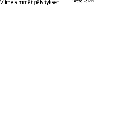
Katso kaikki
Viimeisimmät päivitykset
Kommentit