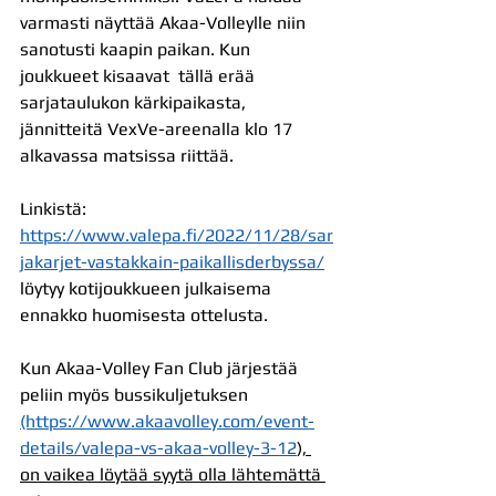
varmasti näyttää Akaa-Volleylle niin 
sanotusti kaapin paikan. Kun 
joukkueet kisaavat  tällä erää 
sarjataulukon kärkipaikasta, 
jännitteitä VexVe-areenalla klo 17 
alkavassa matsissa riittää.
Linkistä: 
https://www.valepa.fi/2022/11/28/sar
jakarjet-vastakkain-paikallisderbyssa/
löytyy kotijoukkueen julkaisema 
ennakko huomisesta ottelusta.
Kun Akaa-Volley Fan Club järjestää 
peliin myös bussikuljetuksen 
(https://www.akaavolley.com/event-
details/valepa-vs-akaa-volley-3-12
), 
on vaikea löytää syytä olla lähtemättä 