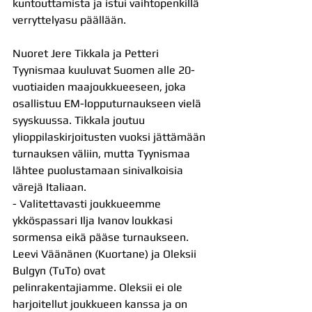
kuntouttamista ja istui vaihtopenkillä 
verryttelyasu päällään.
Nuoret Jere Tikkala ja Petteri 
Tyynismaa kuuluvat Suomen alle 20-
vuotiaiden maajoukkueeseen, joka 
osallistuu EM-lopputurnaukseen vielä 
syyskuussa. Tikkala joutuu 
ylioppilaskirjoitusten vuoksi jättämään 
turnauksen väliin, mutta Tyynismaa 
lähtee puolustamaan sinivalkoisia 
värejä Italiaan.
- Valitettavasti joukkueemme 
ykköspassari Ilja Ivanov loukkasi 
sormensa eikä pääse turnaukseen. 
Leevi Väänänen (Kuortane) ja Oleksii 
Bulgyn (TuTo) ovat 
pelinrakentajiamme. Oleksii ei ole 
harjoitellut joukkueen kanssa ja on 