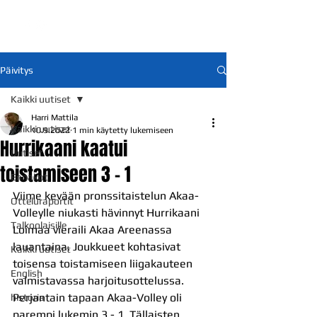
Päivitys
Kaikki uutiset
Harri Mattila
Kaikki uutiset
10.9.2022
1 min käytetty lukemiseen
Hurrikaani kaatui
Uutiset
toistamiseen 3 - 1
Ennakot
Viime kevään pronssitaistelun Akaa-
Otteluraportit
Volleylle niukasti hävinnyt Hurrikaani 
Talkoolaisille
Loimaa vieraili Akaa Areenassa 
lauantaina. Joukkueet kohtasivat 
Kaikki uutiset
toisensa toistamiseen liigakauteen 
English
valmistavassa harjoitusottelussa. 
Perjantain tapaan Akaa-Volley oli 
historia
parempi lukemin 3 - 1. Tällaisten 