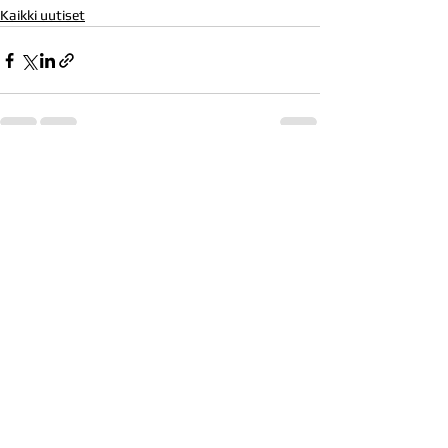
Kaikki uutiset
Katso kaikki
Viimeisimmät päivitykset