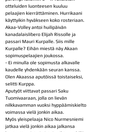
otteluiden luonteesen kuuluu 
pelaajien kierrättäminen. Hurrikaani 
käyttyikin hyväkseen koko rosteriaan. 
Akaa-Volley antoi huilipäivän 
kanadalaislibero Elijah Rissolle ja 
passari Mauri Kurpalle. Siis mille 
Kurpalle? Eihän miestä näy Akaan 
sopimuspelaajien joukossa.
- Ei minulla ole sopimusta alkavalle 
kaudelle yhdenkään seuran kanssa. 
Olen Akaassa aputöissä toistaiseksi, 
selitti Kurppa.
Aputyöt viittavat passari Saku 
Tuomivaaraan, jolla on lievän 
nilkkavamman vuoksi hyppäämiskielto 
voimassa vielä jonkin aikaa.
Myös yleispelaaja Nico Nurmesniemi 
jatkaa vielä jonkin aikaa jalkansa 