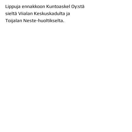
Lippuja ennakkoon Kuntoaskel Oy:stä 
sieltä Viialan Keskuskadulta ja 
Toijalan Neste-huoltikselta.
Uutiset
Ennakot
Kaikki uutiset
Katso kaikki
Viimeisimmät päivitykset