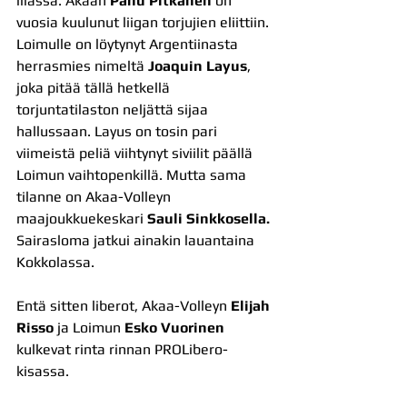
illassa. Akaan 
Panu Pitkänen
 on 
vuosia kuulunut liigan torjujien eliittiin. 
Loimulle on löytynyt Argentiinasta 
herrasmies nimeltä 
Joaquin Layus
, 
joka pitää tällä hetkellä 
torjuntatilaston neljättä sijaa 
hallussaan. Layus on tosin pari 
viimeistä peliä viihtynyt siviilit päällä 
Loimun vaihtopenkillä. Mutta sama 
tilanne on Akaa-Volleyn 
maajoukkuekeskari 
Sauli Sinkkosella. 
Sairasloma jatkui ainakin lauantaina 
Kokkolassa.
Entä sitten liberot, Akaa-Volleyn 
Elijah 
Risso
 ja Loimun 
Esko Vuorinen
kulkevat rinta rinnan PROLibero-
kisassa. 