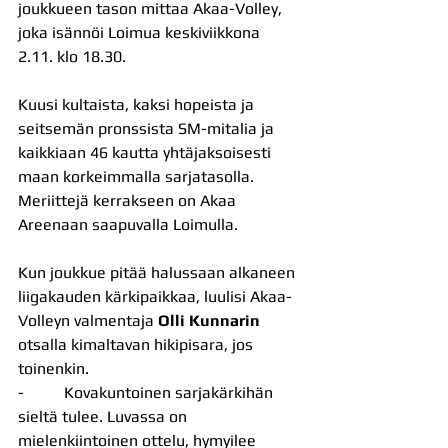
joukkueen tason mittaa Akaa-Volley, 
joka isännöi Loimua keskiviikkona 
2.11. klo 18.30.
Kuusi kultaista, kaksi hopeista ja 
seitsemän pronssista SM-mitalia ja 
kaikkiaan 46 kautta yhtäjaksoisesti 
maan korkeimmalla sarjatasolla. 
Meriittejä kerrakseen on Akaa 
Areenaan saapuvalla Loimulla. 
Kun joukkue pitää halussaan alkaneen 
liigakauden kärkipaikkaa, luulisi Akaa-
Volleyn valmentaja 
Olli Kunnarin
otsalla kimaltavan hikipisara, jos 
toinenkin.
-          Kovakuntoinen sarjakärkihän 
sieltä tulee. Luvassa on 
mielenkiintoinen ottelu, hymyilee 