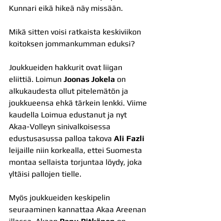
Kunnari eikä hikeä näy missään.
Mikä sitten voisi ratkaista keskiviikon 
koitoksen jommankumman eduksi?
Joukkueiden hakkurit ovat liigan 
eliittiä. Loimun 
Joonas Jokela
 on 
alkukaudesta ollut pitelemätön ja 
joukkueensa ehkä tärkein lenkki. Viime 
kaudella Loimua edustanut ja nyt 
Akaa-Volleyn sinivalkoisessa 
edustusasussa palloa takova 
Ali Fazli
leijaille niin korkealla, ettei Suomesta 
montaa sellaista torjuntaa löydy, joka 
yltäisi pallojen tielle. 
Myös joukkueiden keskipelin 
seuraaminen kannattaa Akaa Areenan 