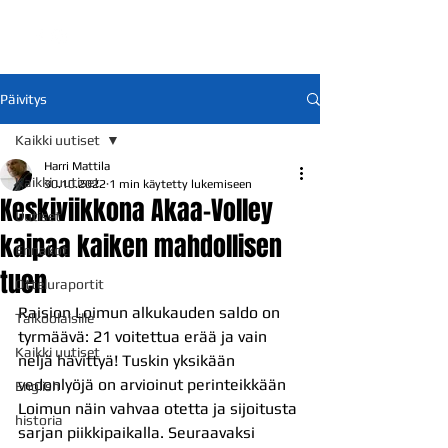
Päivitys
Kaikki uutiset
Harri Mattila
Kaikki uutiset
30.10.2022
1 min käytetty lukemiseen
Keskiviikkona Akaa-Volley
Uutiset
kaipaa kaiken mahdollisen
Ennakot
tuen
Otteluraportit
Raision Loimun alkukauden saldo on 
Talkoolaisille
tyrmäävä: 21 voitettua erää ja vain 
Kaikki uutiset
neljä hävittyä! Tuskin yksikään 
vedonlyöjä on arvioinut perinteikkään 
English
Loimun näin vahvaa otetta ja sijoitusta 
historia
sarjan piikkipaikalla. Seuraavaksi 