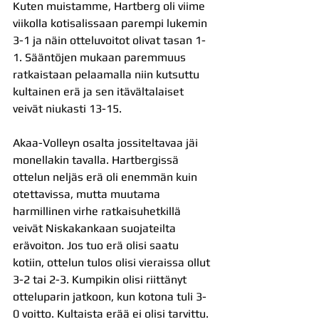
Kuten muistamme, Hartberg oli viime 
viikolla kotisalissaan parempi lukemin 
3-1 ja näin otteluvoitot olivat tasan 1-
1. Sääntöjen mukaan paremmuus 
ratkaistaan pelaamalla niin kutsuttu 
kultainen erä ja sen itävältalaiset 
veivät niukasti 13-15.
Akaa-Volleyn osalta jossiteltavaa jäi 
monellakin tavalla. Hartbergissä 
ottelun neljäs erä oli enemmän kuin 
otettavissa, mutta muutama 
harmillinen virhe ratkaisuhetkillä 
veivät Niskakankaan suojateilta 
erävoiton. Jos tuo erä olisi saatu 
kotiin, ottelun tulos olisi vieraissa ollut 
3-2 tai 2-3. Kumpikin olisi riittänyt 
otteluparin jatkoon, kun kotona tuli 3-
0 voitto. Kultaista erää ei olisi tarvittu. 