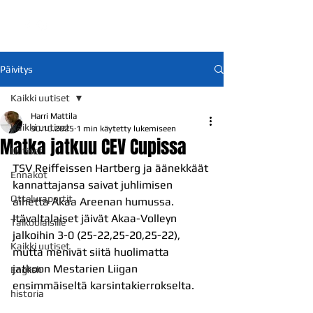
Päivitys
Kaikki uutiset
Harri Mattila
Kaikki uutiset
30.10.2025
1 min käytetty lukemiseen
Matka jatkuu CEV Cupissa
Uutiset
TSV Reiffeissen Hartberg ja äänekkäät 
Ennakot
kannattajansa saivat juhlimisen 
Otteluraportit
aihetta Akaa Areenan humussa. 
Itävaltalaiset jäivät Akaa-Volleyn 
Talkoolaisille
jalkoihin 3-0 (25-22,25-20,25-22), 
Kaikki uutiset
mutta menivät siitä huolimatta 
jatkoon Mestarien Liigan 
English
ensimmäiseltä karsintakierrokselta.
historia