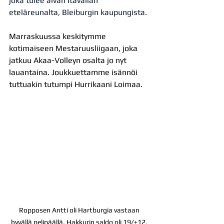
joka tulee aivan Itävallan 
eteläreunalta, Bleiburgin kaupungista.
Marraskuussa keskitymme 
kotimaiseen Mestaruusliigaan, joka 
jatkuu Akaa-Volleyn osalta jo nyt 
lauantaina. Joukkuettamme isännöi 
tuttuakin tutumpi Hurrikaani Loimaa.
Ropposen Antti oli Hartburgia vastaan 
hyvällä pelipäällä. Hakkurin saldo oli 19/+12. 