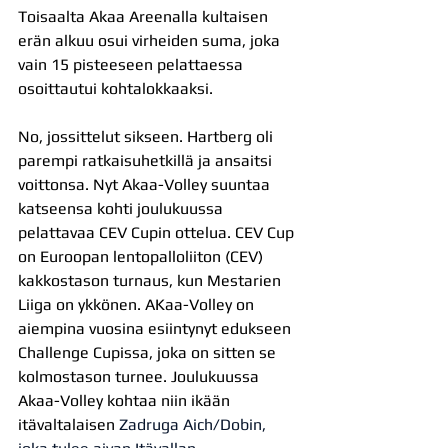
Toisaalta Akaa Areenalla kultaisen 
erän alkuu osui virheiden suma, joka 
vain 15 pisteeseen pelattaessa 
osoittautui kohtalokkaaksi.
No, jossittelut sikseen. Hartberg oli 
parempi ratkaisuhetkillä ja ansaitsi 
voittonsa. Nyt Akaa-Volley suuntaa 
katseensa kohti joulukuussa 
pelattavaa CEV Cupin ottelua. CEV Cup 
on Euroopan lentopalloliiton (CEV) 
kakkostason turnaus, kun Mestarien 
Liiga on ykkönen. AKaa-Volley on 
aiempina vuosina esiintynyt edukseen 
Challenge Cupissa, joka on sitten se 
kolmostason turnee. Joulukuussa 
Akaa-Volley kohtaa niin ikään 
itävaltalaisen 
Zadruga Aich/Dobin, 