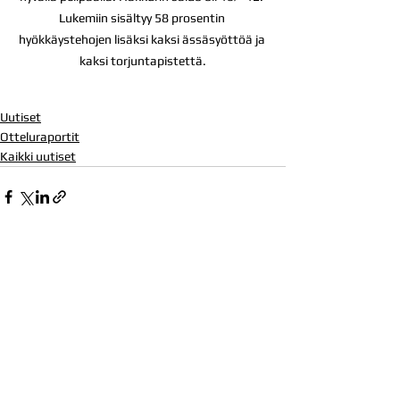
Lukemiin sisältyy 58 prosentin 
hyökkäystehojen lisäksi kaksi ässäsyöttöä ja 
kaksi torjuntapistettä.
Uutiset
Otteluraportit
Kaikki uutiset
Katso kaikki
Viimeisimmät päivitykset