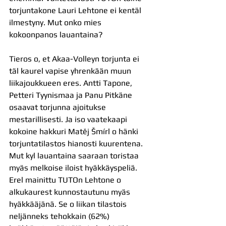
torjuntakone Lauri Lehtone ei kentäl 
ilmestyny. Mut onko mies 
kokoonpanos lauantaina? 
Tieros o, et Akaa-Volleyn torjunta ei 
täl kaurel vapise yhrenkään muun 
liikajoukkueen eres. Antti Tapone, 
Petteri Tyynismaa ja Panu Pitkäne 
osaavat torjunna ajoitukse 
mestarillisesti. Ja iso vaatekaapi 
kokoine hakkuri Matěj Šmírl o hänki 
torjuntatilastos hianosti kuurentena. 
Mut kyl lauantaina saaraan toristaa 
myäs melkoise iloist hyäkkäyspeliä. 
Erel mainittu TUTOn Lehtone o 
alkukaurest kunnostautunu myäs 
hyäkkääjänä. Se o liikan tilastois 
neljänneks tehokkain (62%) 