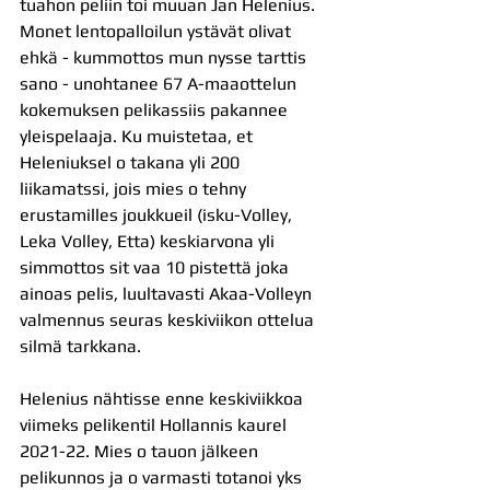
tuahon peliin toi muuan Jan Helenius. 
Monet lentopalloilun ystävät olivat 
ehkä - kummottos mun nysse tarttis 
sano - unohtanee 67 A-maaottelun 
kokemuksen pelikassiis pakannee 
yleispelaaja. Ku muistetaa, et 
Heleniuksel o takana yli 200 
liikamatssi, jois mies o tehny 
erustamilles joukkueil (isku-Volley, 
Leka Volley, Etta) keskiarvona yli 
simmottos sit vaa 10 pistettä joka 
ainoas pelis, luultavasti Akaa-Volleyn 
valmennus seuras keskiviikon ottelua 
silmä tarkkana. 
Helenius nähtisse enne keskiviikkoa 
viimeks pelikentil Hollannis kaurel 
2021-22. Mies o tauon jälkeen 
pelikunnos ja o varmasti totanoi yks 