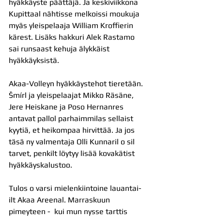
hyäkkäyste päättäjä. Ja keskiviikkona 
Kupittaal nähtisse melkoissi moukuja 
myäs yleispelaaja William Kroffierin 
kärest. Lisäks hakkuri Alek Rastamo 
sai runsaast kehuja älykkäist 
hyäkkäyksistä. 
Akaa-Volleyn hyäkkäystehot tieretään. 
Šmírl ja yleispelaajat Mikko Räsäne, 
Jere Heiskane ja Poso Hernanres 
antavat pallol parhaimmilas sellaist 
kyytiä, et heikompaa hirvittää. Ja jos 
täsä ny valmentaja Olli Kunnaril o sil 
tarvet, penkilt löytyy lisää kovakätist 
hyäkkäyskalustoo.
Tulos o varsi mielenkiintoine lauantai-
ilt Akaa Areenal. Marraskuun 
pimeyteen -  kui mun nysse tarttis 