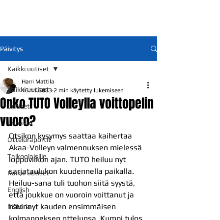
Päivitys
Kaikki uutiset
Harri Mattila
Kaikki uutiset
16.11.2023
2 min käytetty lukemiseen
Onko TUTO Volleylla voittopelin
Uutiset
vuoro?
Ennakot
Otsikon kysymys saattaa kaihertaa 
Otteluraportit
Akaa-Volleyn valmennuksen mielessä 
Talkoolaisille
loppuviikon ajan. TUTO heiluu nyt 
sarjataulukon kuudennella paikalla. 
Kaikki uutiset
Heiluu-sana tuli tuohon siitä syystä, 
English
että joukkue on vuoroin voittanut ja 
hävinnyt kauden ensimmäisen 
historia
kolmanneksen ottelunsa. Kumpi tulos 