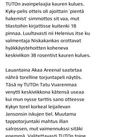
TUTOn avainpelaajia kauren kulues. 
Kyky-pelis otteis oli ajoittain ’pientä 
hakemist’ simmottos sit vaa, mut 
tilastoihin kirjattisse kuitenki 18 
pinnaa. Luultavasti nii Helenius itse ku 
valmentaja Niskakankas orottavat 
hyäkkäystehoitten koheneva 
keskiviikon 38 rosentist kauren kulues. 
Lauantaina Akaa Areenal saatetaa 
nährä torelline torjuntapeli näytös. 
Täsä ny TUTOn Tatu Vuarenmaa 
venytti keskiviikkona kätensä useaa 
kui mun nysse tarttis sano otteesse 
Kykyn torel korkeal leijailevan 
Jansonsin iskujen tiel. Muutama 
tappotorjuntaki mahtus illan 
salrossen, mut vaimennukssi sitäki 
enemmä. Valitettavasti TUTOn toine 