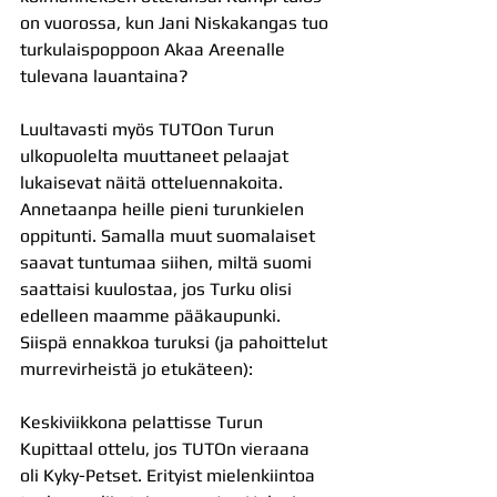
on vuorossa, kun Jani Niskakangas tuo 
turkulaispoppoon Akaa Areenalle 
tulevana lauantaina?
Luultavasti myös TUTOon Turun 
ulkopuolelta muuttaneet pelaajat 
lukaisevat näitä otteluennakoita. 
Annetaanpa heille pieni turunkielen 
oppitunti. Samalla muut suomalaiset 
saavat tuntumaa siihen, miltä suomi 
saattaisi kuulostaa, jos Turku olisi 
edelleen maamme pääkaupunki. 
Siispä ennakkoa turuksi (ja pahoittelut 
murrevirheistä jo etukäteen):
Keskiviikkona pelattisse Turun 
Kupittaal ottelu, jos TUTOn vieraana 
oli Kyky-Petset. Erityist mielenkiintoa 