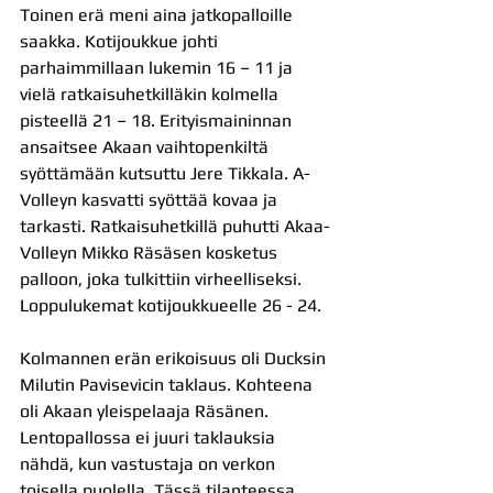
Toinen erä meni aina jatkopalloille 
saakka. Kotijoukkue johti 
parhaimmillaan lukemin 16 – 11 ja 
vielä ratkaisuhetkilläkin kolmella 
pisteellä 21 – 18. Erityismaininnan 
ansaitsee Akaan vaihtopenkiltä 
syöttämään kutsuttu Jere Tikkala. A-
Volleyn kasvatti syöttää kovaa ja 
tarkasti. Ratkaisuhetkillä puhutti Akaa-
Volleyn Mikko Räsäsen kosketus 
palloon, joka tulkittiin virheelliseksi. 
Loppulukemat kotijoukkueelle 26 - 24.
Kolmannen erän erikoisuus oli Ducksin 
Milutin Pavisevicin taklaus. Kohteena 
oli Akaan yleispelaaja Räsänen. 
Lentopallossa ei juuri taklauksia 
nähdä, kun vastustaja on verkon 
toisella puolella. Tässä tilanteessa 