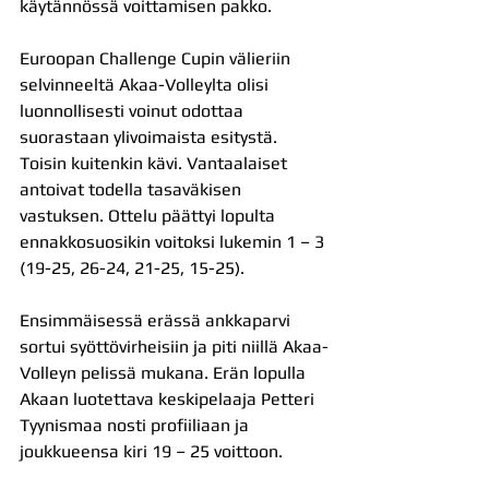
käytännössä voittamisen pakko.
Euroopan Challenge Cupin välieriin 
selvinneeltä Akaa-Volleylta olisi 
luonnollisesti voinut odottaa 
suorastaan ylivoimaista esitystä. 
Toisin kuitenkin kävi. Vantaalaiset 
antoivat todella tasaväkisen 
vastuksen. Ottelu päättyi lopulta 
ennakkosuosikin voitoksi lukemin 1 – 3 
(19-25, 26-24, 21-25, 15-25).
Ensimmäisessä erässä ankkaparvi 
sortui syöttövirheisiin ja piti niillä Akaa-
Volleyn pelissä mukana. Erän lopulla 
Akaan luotettava keskipelaaja Petteri 
Tyynismaa nosti profiiliaan ja 
joukkueensa kiri 19 – 25 voittoon.