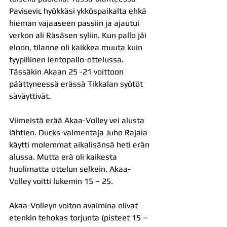
Pavisevic hyökkäsi ykköspaikalta ehkä 
hieman vajaaseen passiin ja ajautui 
verkon ali Räsäsen syliin. Kun pallo jäi 
eloon, tilanne oli kaikkea muuta kuin 
tyypillinen lentopallo-ottelussa. 
Tässäkin Akaan 25 -21 voittoon 
päättyneessä erässä Tikkalan syötöt 
säväyttivät.
Viimeistä erää Akaa-Volley vei alusta 
lähtien. Ducks-valmentaja Juho Rajala 
käytti molemmat aikalisänsä heti erän 
alussa. Mutta erä oli kaikesta 
huolimatta ottelun selkein. Akaa-
Volley voitti lukemin 15 – 25.
Akaa-Volleyn voiton avaimina olivat 
etenkin tehokas torjunta (pisteet 15 – 