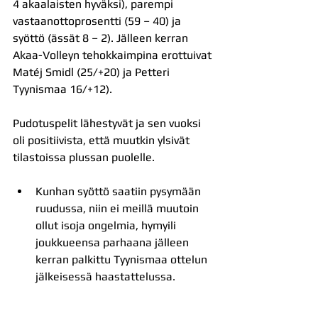
4 akaalaisten hyväksi), parempi 
vastaanottoprosentti (59 – 40) ja 
syöttö (ässät 8 – 2). Jälleen kerran 
Akaa-Volleyn tehokkaimpina erottuivat 
Matéj Smidl (25/+20) ja Petteri 
Tyynismaa 16/+12). 
Pudotuspelit lähestyvät ja sen vuoksi 
oli positiivista, että muutkin ylsivät 
tilastoissa plussan puolelle.
Kunhan syöttö saatiin pysymään 
ruudussa, niin ei meillä muutoin 
ollut isoja ongelmia, hymyili 
joukkueensa parhaana jälleen 
kerran palkittu Tyynismaa ottelun 
jälkeisessä haastattelussa.