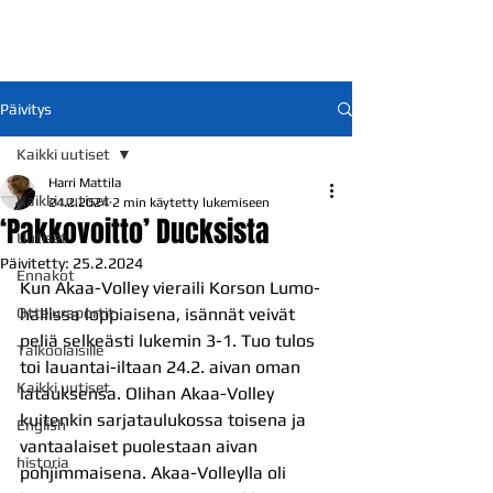
Päivitys
Kaikki uutiset
Harri Mattila
Kaikki uutiset
24.2.2024
2 min käytetty lukemiseen
‘Pakkovoitto’ Ducksista
Uutiset
Päivitetty:
25.2.2024
Ennakot
Kun Akaa-Volley vieraili Korson Lumo-
Otteluraportit
hallissa loppiaisena, isännät veivät 
peliä selkeästi lukemin 3-1. Tuo tulos 
Talkoolaisille
toi lauantai-iltaan 24.2. aivan oman 
Kaikki uutiset
latauksensa. Olihan Akaa-Volley 
kuitenkin sarjataulukossa toisena ja 
English
vantaalaiset puolestaan aivan 
historia
pohjimmaisena. Akaa-Volleylla oli 