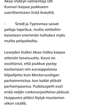
Akaa-Volleyn valmentaja Olli 
Kunnari kaipaa joukkueen 
suorittamiseen lisää leveyttä.
-          Šmídl ja Tyynismaa saivat 
palloja tapettua, mutta voittoihin 
kaivataan enemmän tulitukea myös 
muilta pelipaikoilta.
Leveyden lisäksi Akaa-Volley kaipaa 
otteisiin tasaisuutta. Kausi on 
osoittanut, että joukkue pystyy 
kaatamaan niin eurooppalaisia 
kilpailijoita kuin Mestaruusliigan 
parhaimmistoa, kun kaikki yltävät 
parhaimpaansa. Pudotuspelit ovat 
enää neljän runkosarjaottelun päässä. 
Huippuvire pitäisi löytyä muutaman 
viikon sisällä.