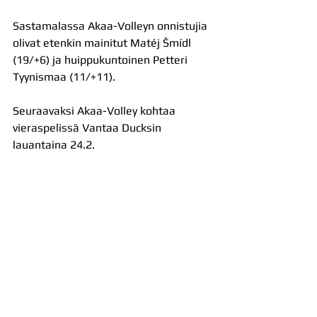
Sastamalassa Akaa-Volleyn onnistujia 
olivat etenkin mainitut Matéj Šmídl 
(19/+6) ja huippukuntoinen Petteri 
Tyynismaa (11/+11).
Seuraavaksi Akaa-Volley kohtaa 
vieraspelissä Vantaa Ducksin 
lauantaina 24.2.