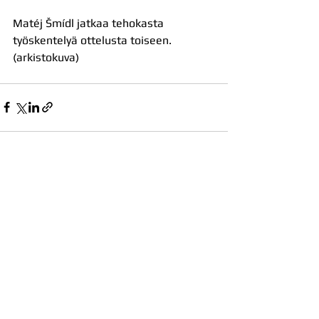
Matéj Šmídl jatkaa tehokasta 
työskentelyä ottelusta toiseen. 
(arkistokuva)
Katso kaikki
Viimeisimmät päivitykset