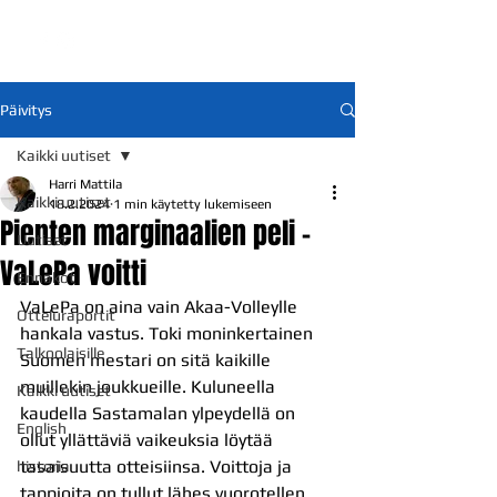
Päivitys
Kaikki uutiset
Harri Mattila
Kaikki uutiset
18.2.2024
1 min käytetty lukemiseen
Pienten marginaalien peli –
Uutiset
VaLePa voitti
Ennakot
VaLePa on aina vain Akaa-Volleylle 
Otteluraportit
hankala vastus. Toki moninkertainen 
Talkoolaisille
Suomen mestari on sitä kaikille 
muillekin joukkueille. Kuluneella 
Kaikki uutiset
kaudella Sastamalan ylpeydellä on 
English
ollut yllättäviä vaikeuksia löytää 
tasaisuutta otteisiinsa. Voittoja ja 
historia
tappioita on tullut lähes vuorotellen. 