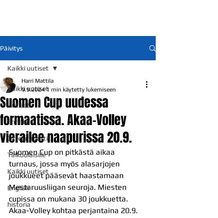
Päivitys
Kaikki uutiset
Harri Mattila
Kaikki uutiset
9.9.2024
1 min käytetty lukemiseen
Suomen Cup uudessa
Uutiset
formaatissa. Akaa-Volley
Ennakot
vierailee naapurissa 20.9.
Otteluraportit
Suomen Cup on pitkästä aikaa 
Talkoolaisille
turnaus, jossa myös alasarjojen 
Kaikki uutiset
joukkueet pääsevät haastamaan 
Mestaruusliigan seuroja. Miesten 
English
cupissa on mukana 30 joukkuetta. 
historia
Akaa-Volley kohtaa perjantaina 20.9. 