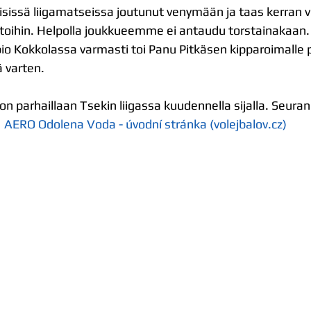
isissä liigamatseissa joutunut venymään ja taas kerran v
toihin. Helpolla joukkueemme ei antaudu torstainakaan. 
pio Kokkolassa varmasti toi Panu Pitkäsen kipparoimalle p
ä varten.
 parhaillaan Tsekin liigassa kuudennella sijalla. Seuran 
 
AERO Odolena Voda - úvodní stránka (
volejbalov.cz
)