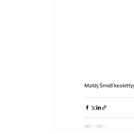
Matěj Šmídl keskittyy