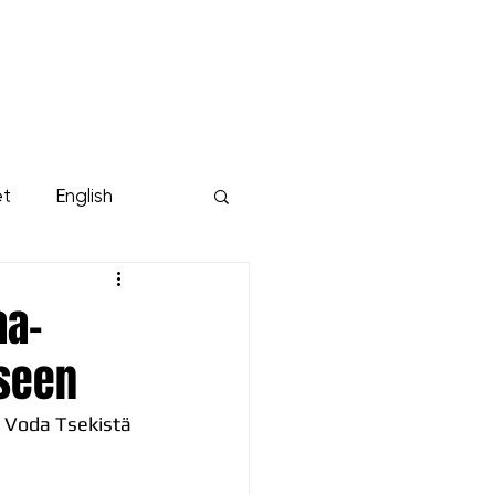
KUMPPANIT
YRITYKSILLE
Lisää...
et
English
aa-
iseen
a Voda Tsekistä 