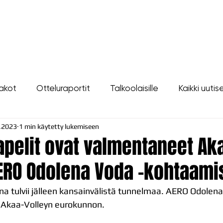
LIPUT
JOUKKUE
SEURA
TAPAHTUMAT
YHTEYSTIEDOT
akot
Otteluraportit
Talkoolaisille
Kaikki uutis
.2023
1 min käytetty lukemiseen
gapelit ovat valmentaneet Ak
AERO Odolena Voda -kohtaam
a tulvii jälleen kansainvälistä tunnelmaa. AERO Odolen
Akaa-Volleyn eurokunnon. 