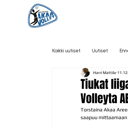
ETUSIVU
UUTISET
OTTELUT
Kaikki uutiset
Uutiset
Enn
Harri Mattila
11.12
historia
Tiukat lii
Volleyta 
Torstaina Akaa Areen
saapuu mittaamaan 