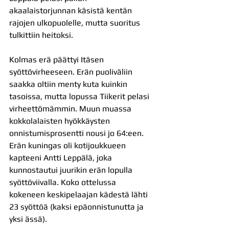
akaalaistorjunnan käsistä kentän 
rajojen ulkopuolelle, mutta suoritus 
tulkittiin heitoksi.
Kolmas erä päättyi Itäsen 
syöttövirheeseen. Erän puoliväliin 
saakka oltiin menty kuta kuinkin 
tasoissa, mutta lopussa Tiikerit pelasi 
virheettömämmin. Muun muassa 
kokkolalaisten hyökkäysten 
onnistumisprosentti nousi jo 64:een. 
Erän kuningas oli kotijoukkueen 
kapteeni Antti Leppälä, joka 
kunnostautui juurikin erän lopulla 
syöttöviivalla. Koko ottelussa 
kokeneen keskipelaajan kädestä lähti 
23 syöttöä (kaksi epäonnistunutta ja 
yksi ässä).