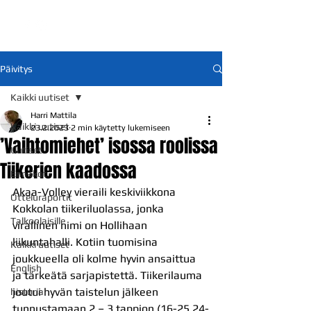
Päivitys
Kaikki uutiset
Harri Mattila
Kaikki uutiset
23.2.2023
2 min käytetty lukemiseen
’Vaihtomiehet’ isossa roolissa
Uutiset
Tiikerien kaadossa
Ennakot
Akaa-Volley vieraili keskiviikkona 
Otteluraportit
Kokkolan tiikeriluolassa, jonka 
Talkoolaisille
virallinen nimi on Hollihaan 
liikuntahalli. Kotiin tuomisina 
Kaikki uutiset
joukkueella oli kolme hyvin ansaittua 
English
ja tärkeätä sarjapistettä. Tiikerilauma 
joutui hyvän taistelun jälkeen 
historia
tunnustamaan 2 – 3 tappion (16-25,24-