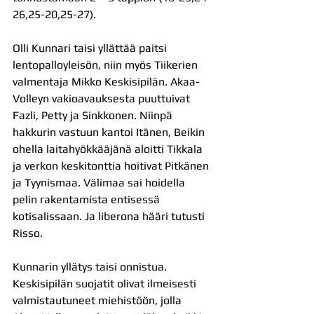
26,25-20,25-27).
Olli Kunnari taisi yllättää paitsi 
lentopalloyleisön, niin myös Tiikerien 
valmentaja Mikko Keskisipilän. Akaa-
Volleyn vakioavauksesta puuttuivat 
Fazli, Petty ja Sinkkonen. Niinpä 
hakkurin vastuun kantoi Itänen, Beikin 
ohella laitahyökkääjänä aloitti Tikkala 
ja verkon keskitonttia hoitivat Pitkänen 
ja Tyynismaa. Välimaa sai hoidella 
pelin rakentamista entisessä 
kotisalissaan. Ja liberona hääri tutusti 
Risso.
Kunnarin yllätys taisi onnistua. 
Keskisipilän suojatit olivat ilmeisesti 
valmistautuneet miehistöön, jolla 