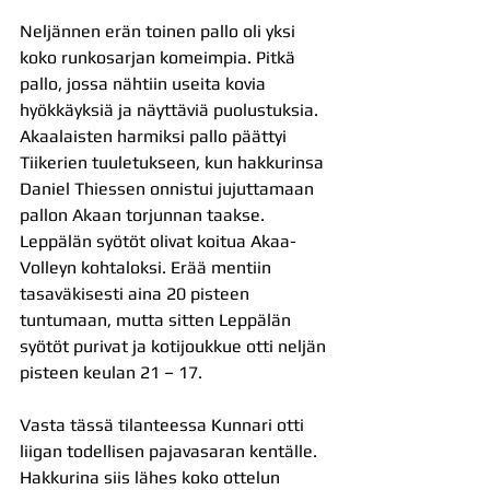
Neljännen erän toinen pallo oli yksi 
koko runkosarjan komeimpia. Pitkä 
pallo, jossa nähtiin useita kovia 
hyökkäyksiä ja näyttäviä puolustuksia. 
Akaalaisten harmiksi pallo päättyi 
Tiikerien tuuletukseen, kun hakkurinsa 
Daniel Thiessen onnistui jujuttamaan 
pallon Akaan torjunnan taakse. 
Leppälän syötöt olivat koitua Akaa-
Volleyn kohtaloksi. Erää mentiin 
tasaväkisesti aina 20 pisteen 
tuntumaan, mutta sitten Leppälän 
syötöt purivat ja kotijoukkue otti neljän 
pisteen keulan 21 – 17. 
Vasta tässä tilanteessa Kunnari otti 
liigan todellisen pajavasaran kentälle. 
Hakkurina siis lähes koko ottelun 