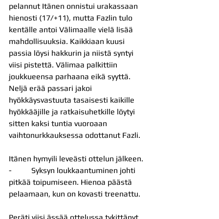
pelannut Itänen onnistui urakassaan 
hienosti (17/+11), mutta Fazlin tulo 
kentälle antoi Välimaalle vielä lisää 
mahdollisuuksia. Kaikkiaan kuusi 
passia löysi hakkurin ja niistä syntyi 
viisi pistettä. Välimaa palkittiin 
joukkueensa parhaana eikä syyttä. 
Neljä erää passari jakoi 
hyökkäysvastuuta tasaisesti kaikille 
hyökkääjille ja ratkaisuhetkille löytyi 
sitten kaksi tuntia vuoroaan 
vaihtonurkkauksessa odottanut Fazli.
Itänen hymyili leveästi ottelun jälkeen.
-          Syksyn loukkaantuminen johti 
pitkää toipumiseen. Hienoa päästä 
pelaamaan, kun on kovasti treenattu.
Peräti viisi ässää ottelussa tykittänyt 