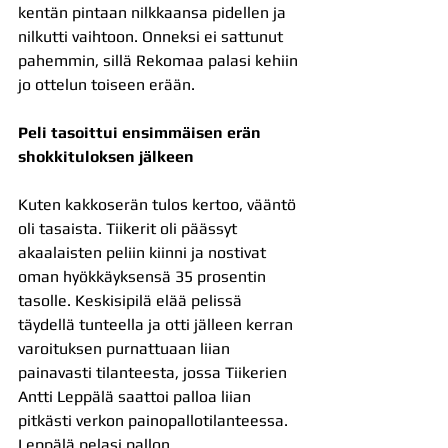
kentän pintaan nilkkaansa pidellen ja 
nilkutti vaihtoon. Onneksi ei sattunut 
pahemmin, sillä Rekomaa palasi kehiin 
jo ottelun toiseen erään.
Peli tasoittui ensimmäisen erän 
shokkituloksen jälkeen
Kuten kakkoserän tulos kertoo, vääntö 
oli tasaista. Tiikerit oli päässyt 
akaalaisten peliin kiinni ja nostivat 
oman hyökkäyksensä 35 prosentin 
tasolle. Keskisipilä elää pelissä 
täydellä tunteella ja otti jälleen kerran 
varoituksen purnattuaan liian 
painavasti tilanteesta, jossa Tiikerien 
Antti Leppälä saattoi palloa liian 
pitkästi verkon painopallotilanteessa. 
Leppälä pelasi pallon 