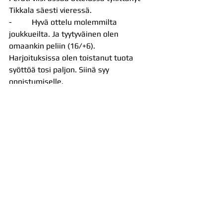
Tikkala säesti vieressä.
-          Hyvä ottelu molemmilta 
joukkueilta. Ja tyytyväinen olen 
omaankin peliin (16/+6). 
Harjoituksissa olen toistanut tuota 
syöttöä tosi paljon. Siinä syy 
onnistumiselle.
Anton Välimaa palkittiin Kokkolassa 
Akaa-Volleyn parhaiten onnistuneena 
(kuva on Tiikereitä vastaan pelatusta 
kotiottelusta)