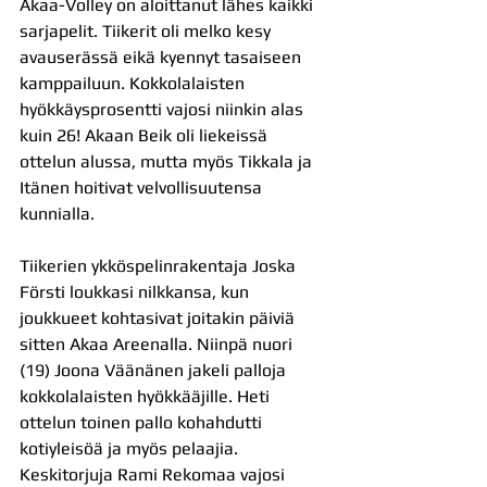
Akaa-Volley on aloittanut lähes kaikki 
sarjapelit. Tiikerit oli melko kesy 
avauserässä eikä kyennyt tasaiseen 
kamppailuun. Kokkolalaisten 
hyökkäysprosentti vajosi niinkin alas 
kuin 26! Akaan Beik oli liekeissä 
ottelun alussa, mutta myös Tikkala ja 
Itänen hoitivat velvollisuutensa 
kunnialla.
Tiikerien ykköspelinrakentaja Joska 
Försti loukkasi nilkkansa, kun 
joukkueet kohtasivat joitakin päiviä 
sitten Akaa Areenalla. Niinpä nuori 
(19) Joona Väänänen jakeli palloja 
kokkolalaisten hyökkääjille. Heti 
ottelun toinen pallo kohahdutti 
kotiyleisöä ja myös pelaajia. 
Keskitorjuja Rami Rekomaa vajosi 