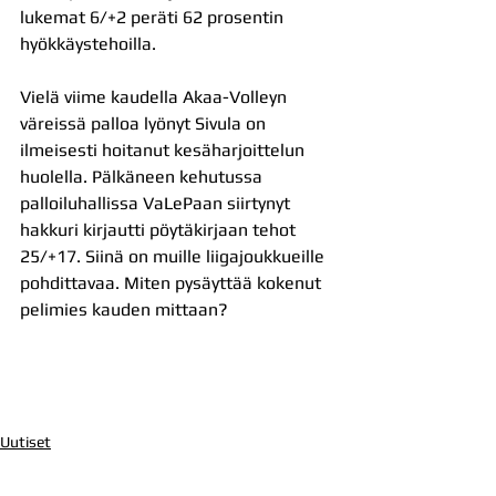
lukemat 6/+2 peräti 62 prosentin 
hyökkäystehoilla.
Vielä viime kaudella Akaa-Volleyn 
väreissä palloa lyönyt Sivula on 
ilmeisesti hoitanut kesäharjoittelun 
huolella. Pälkäneen kehutussa 
palloiluhallissa VaLePaan siirtynyt 
hakkuri kirjautti pöytäkirjaan tehot 
25/+17. Siinä on muille liigajoukkueille 
pohdittavaa. Miten pysäyttää kokenut 
pelimies kauden mittaan?
Uutiset
Kaikki uutiset