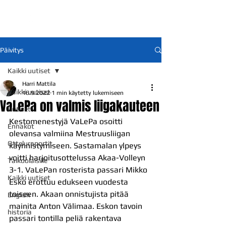
Päivitys
Kaikki uutiset
Harri Mattila
Kaikki uutiset
16.9.2022
1 min käytetty lukemiseen
VaLePa on valmis liigakauteen
Uutiset
Kestomenestyjä VaLePa osoitti 
Ennakot
olevansa valmiina Mestruusliigan 
Otteluraportit
käynnistymiseen. Sastamalan ylpeys 
voitti harjoitusottelussa Akaa-Volleyn 
Talkoolaisille
3-1. VaLePan rosterista passari Mikko 
Kaikki uutiset
Esko erottuu edukseen vuodesta 
toiseen. Akaan onnistujista pitää 
English
mainita Anton Välimaa. Eskon tavoin 
historia
passari tontilla peliä rakentava 