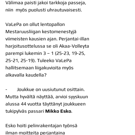
Välimaa paisti jakoi tarkkoja passeja, 
niin  myös puolusti uhrautuvaisesti.
VaLePa on ollut lentopallon 
Mestaruusliigan kestomenestyjä 
viimeisten kausien ajan. Perjantai-illan 
harjoitusottelussa se oli Akaa-Volleyta 
parempi lukemin 3 – 1 (25-23, 19-25, 
25-21, 25-19). Tuleeko VaLePa 
hallitsemaan liigakuvioita myös 
alkavalla kaudella?
-        Joukkue on uusiutunut osittain. 
Mutta hyvältä näyttää, arvioi syyskuun 
alussa 44 vuotta täyttänyt joukkueen 
tukipylväs passari 
Mikko Esko
.
Esko hoiti pelinrakentajan työnsä 
ilman moitteita perjantaina 