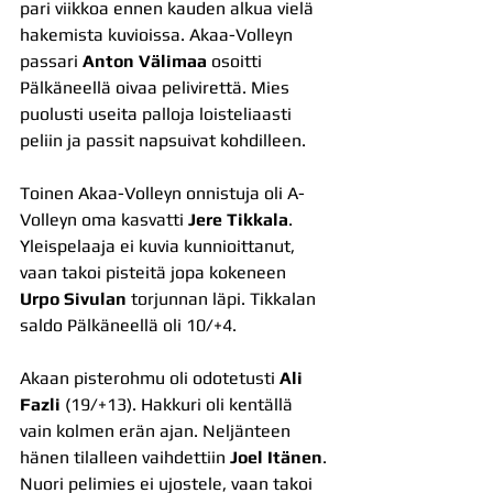
pari viikkoa ennen kauden alkua vielä 
hakemista kuvioissa. Akaa-Volleyn 
passari 
Anton Välimaa
 osoitti 
Pälkäneellä oivaa pelivirettä. Mies 
puolusti useita palloja loisteliaasti 
peliin ja passit napsuivat kohdilleen.
Toinen Akaa-Volleyn onnistuja oli A-
Volleyn oma kasvatti 
Jere Tikkala
. 
Yleispelaaja ei kuvia kunnioittanut, 
vaan takoi pisteitä jopa kokeneen 
Urpo Sivulan
 torjunnan läpi. Tikkalan 
saldo Pälkäneellä oli 10/+4.
Akaan pisterohmu oli odotetusti 
Ali 
Fazli
 (19/+13). Hakkuri oli kentällä 
vain kolmen erän ajan. Neljänteen 
hänen tilalleen vaihdettiin 
Joel Itänen
. 
Nuori pelimies ei ujostele, vaan takoi 