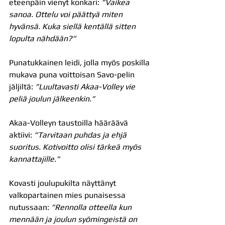
eteenpäin vienyt konkari: 
”Vaikea 
sanoa. Ottelu voi päättyä miten 
hyvänsä. Kuka siellä kentällä sitten 
lopulta nähdään?”
Punatukkainen leidi, jolla myös poskilla 
mukava puna voittoisan Savo-pelin 
jäljiltä: 
”Luultavasti Akaa-Volley vie 
peliä joulun jälkeenkin.”
Akaa-Volleyn taustoilla hääräävä 
aktiivi: 
”Tarvitaan puhdas ja ehjä 
suoritus. Kotivoitto olisi tärkeä myös 
kannattajille.”
Kovasti joulupukilta näyttänyt 
valkopartainen mies punaisessa 
nutussaan:
 ”Rennolla otteella kun 
mennään ja joulun syömingeistä on 