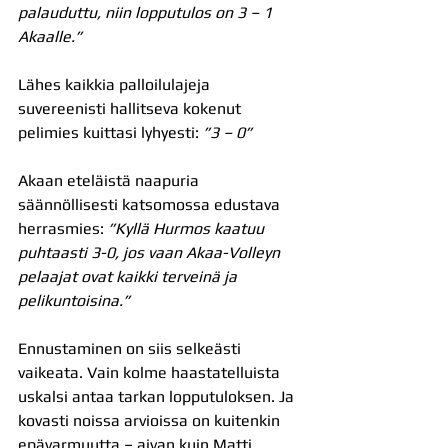
palauduttu, niin lopputulos on 3 – 1 
Akaalle.”
Lähes kaikkia palloilulajeja 
suvereenisti hallitseva kokenut 
pelimies kuittasi lyhyesti: 
”3 – 0”
Akaan eteläistä naapuria 
säännöllisesti katsomossa edustava 
herrasmies: 
”Kyllä Hurmos kaatuu 
puhtaasti 3-0, jos vaan Akaa-Volleyn 
pelaajat ovat kaikki terveinä ja 
pelikuntoisina.”
Ennustaminen on siis selkeästi 
vaikeata. Vain kolme haastatelluista 
uskalsi antaa tarkan lopputuloksen. Ja 
kovasti noissa arvioissa on kuitenkin 
epävarmuutta – aivan kuin Matti 