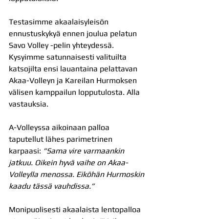
Testasimme akaalaisyleisön 
ennustuskykyä ennen joulua pelatun 
Savo Volley -pelin yhteydessä. 
Kysyimme satunnaisesti valituilta 
katsojilta ensi lauantaina pelattavan 
Akaa-Volleyn ja Kareilan Hurmoksen 
välisen kamppailun lopputulosta. Alla 
vastauksia.
A-Volleyssa aikoinaan palloa 
taputellut lähes parimetrinen 
karpaasi: 
”Sama vire varmaankin 
jatkuu. Oikein hyvä vaihe on Akaa-
Volleylla menossa. Eiköhän Hurmoskin 
kaadu tässä vauhdissa.”
Monipuolisesti akaalaista lentopalloa 