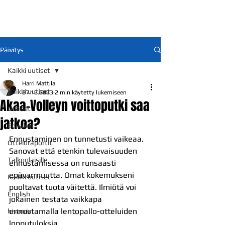
Päivitys
Kaikki uutiset
Harri Mattila
Kaikki uutiset
27.12.2023
2 min käytetty lukemiseen
Akaa-Volleyn voittoputki saa
Uutiset
jatkoa?
Ennakot
Ennustaminen on tunnetusti vaikeaa. 
Otteluraportit
Sanovat että etenkin tulevaisuuden 
Talkoolaisille
ennustamisessa on runsaasti 
epävarmuutta. Omat kokemukseni 
Kaikki uutiset
puoltavat tuota väitettä. Ilmiötä voi 
English
jokainen testata vaikkapa 
ennustamalla lentopallo-otteluiden 
historia
lopputuloksia.