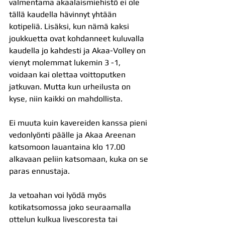
valmentama akaalaismiehistö ei ole 
tällä kaudella hävinnyt yhtään 
kotipeliä. Lisäksi, kun nämä kaksi 
joukkuetta ovat kohdanneet kuluvalla 
kaudella jo kahdesti ja Akaa-Volley on 
vienyt molemmat lukemin 3 -1, 
voidaan kai olettaa voittoputken 
jatkuvan. Mutta kun urheilusta on 
kyse, niin kaikki on mahdollista.
Ei muuta kuin kavereiden kanssa pieni 
vedonlyönti päälle ja Akaa Areenan 
katsomoon lauantaina klo 17.00 
alkavaan peliin katsomaan, kuka on se 
paras ennustaja.
Ja vetoahan voi lyödä myös 
kotikatsomossa joko seuraamalla 
ottelun kulkua livescoresta tai 