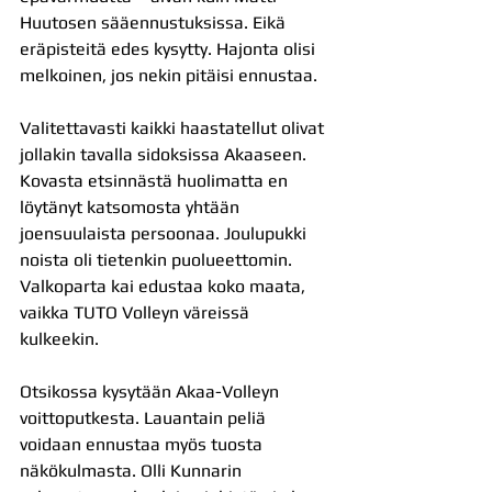
Huutosen sääennustuksissa. Eikä 
eräpisteitä edes kysytty. Hajonta olisi 
melkoinen, jos nekin pitäisi ennustaa.
Valitettavasti kaikki haastatellut olivat 
jollakin tavalla sidoksissa Akaaseen. 
Kovasta etsinnästä huolimatta en 
löytänyt katsomosta yhtään 
joensuulaista persoonaa. Joulupukki 
noista oli tietenkin puolueettomin. 
Valkoparta kai edustaa koko maata, 
vaikka TUTO Volleyn väreissä 
kulkeekin.
Otsikossa kysytään Akaa-Volleyn 
voittoputkesta. Lauantain peliä 
voidaan ennustaa myös tuosta 
näkökulmasta. Olli Kunnarin 