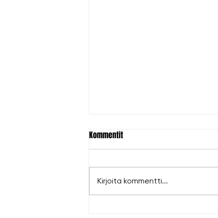
Kommentit
Kirjoita kommentti...
Hopeaa Antille EM-kisoista!