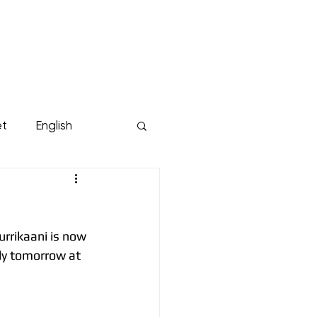
KUMPPANIT
YRITYKSILLE
Lisää...
et
English
rrikaani is now 
dy tomorrow at 