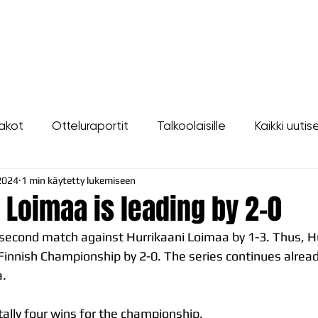
LIPUT
JOUKKUE
SEURA
TAPAHTUMAT
YHTEYSTIEDOT
akot
Otteluraportit
Talkoolaisille
Kaikki uutis
2024
1 min käytetty lukemiseen
 Loimaa is leading by 2-0
 second match against Hurrikaani Loimaa by 1-3. Thus, Hu
r Finnish Championship by 2-0. The series continues alrea
a.
ally four wins for the championship.