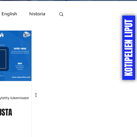
English
historia
KOTIPELIEN LIPUT
ytetty lukemiseen
USTA