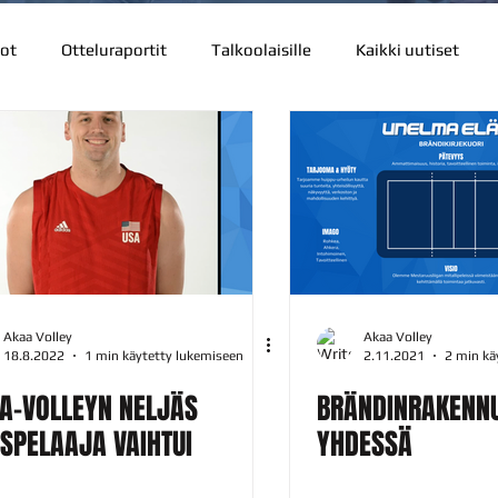
ot
Otteluraportit
Talkoolaisille
Kaikki uutiset
Akaa Volley
Akaa Volley
18.8.2022
1 min käytetty lukemiseen
2.11.2021
2 min kä
A-VOLLEYN NELJÄS
BRÄNDINRAKENN
ISPELAAJA VAIHTUI
YHDESSÄ