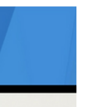
enemmänkin väkeä mahtunut...