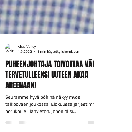
Akaa Volley
1.9.2022
1 min käytetty lukemiseen
PUHEENJOHTAJA TOIVOTTAA VÄEN
TERVETULLEEKSI UUTEEN AKAA
AREENAAN!
Seuramme hyvä pöhinä näkyy myös
talkooväen joukossa. Elokuussa järjestimme
porukoille illanvieton, johon olisi