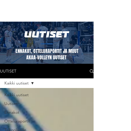
UUTISET
ENNAKOT, OTTELURAPORTIT JA MUUT
AKAA-VOLLEYN UUTISET
UUTISET
Kaikki uutiset
Kaikki uutiset
Uutiset
Ennakot
Otteluraportit
Talkoolaisille