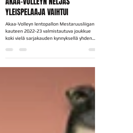
Akaa Volley
18.8.2022
1 min käytetty lukemiseen
AKAA-VOLLEYN NELJÄS
YLEISPELAAJA VAIHTUI
Akaa-Volleyn lentopallon Mestaruusliigan
kauteen 2022-23 valmistautuva joukkue
koki vielä sarjakauden kynnyksellä yhden
pelaajavaihdoksen.