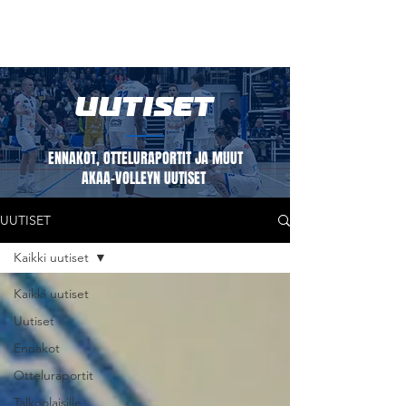
UUTISET
ENNAKOT, OTTELURAPORTIT JA MUUT
AKAA-VOLLEYN UUTISET
UUTISET
Kaikki uutiset
Kaikki uutiset
Uutiset
Ennakot
Otteluraportit
Talkoolaisille