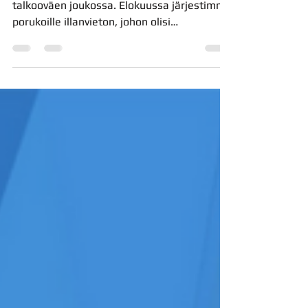
Seuramme hyvä pöhinä näkyy myös
talkooväen joukossa. Elokuussa järjestimme
porukoille illanvieton, johon olisi
enemmänkin väkeä mahtunut...